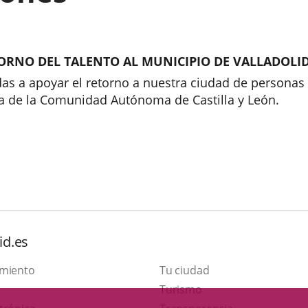
ORNO DEL TALENTO AL MUNICIPIO DE VALLADOLID
das a apoyar el retorno a nuestra ciudad de persona
era de la Comunidad Autónoma de Castilla y León.
id.es
amiento
Tu ciudad
This
Turismo
Link
link