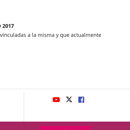
 2017
s vinculadas a la misma y que actualmente
avaHeaderSocial
LINK
LINK
LINK
TO
TO
TO
EXTERNAL
EXTERNAL
EXTERNAL
APPLICATION.
APPLICATION.
APPLICATION.