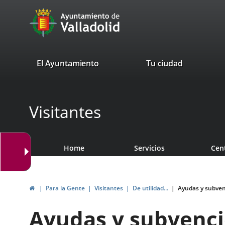
Portal
Jump to content
avaTop
Web
del
Ayuntamiento
valladolid.es
El Ayuntamiento
Tu ciudad
de
Valladolid
Visitantes
Home
Servicios
Cen
Home
Para la Gente
Visitantes
De utilidad...
Ayudas y subve
Ayudas y subvenc