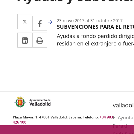
Twitter
Enlace
Facebook
Enlace
23
mayo
2017
al
31
octubre
2017
SUBVENCIONES PARA EL RET
a
a
Ayudas a fondo perdido dirigi
Linkedin
Enlace
Print
una
una
residan en el extranjero o fu
a
aplicación
aplicación
Inicio
una
externa.
externa.
aplicación
externa.
valladol
El Ayunt
Plaza Mayor, 1. 47001 Valladolid, España. Teléfono:
+34 983
426 100
Para ti