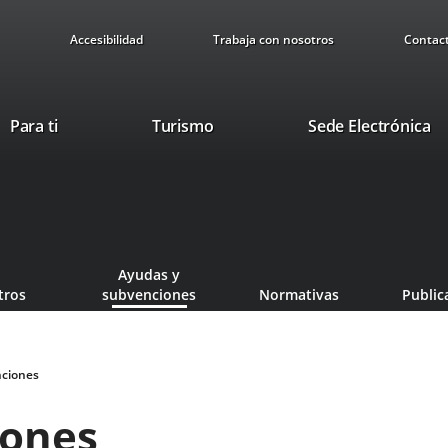
Accesibilidad
Trabaja con nosotros
Contac
This
Li
Para ti
Turismo
Sede Electrónica
link
to
will
ex
open
ap
in
a
pop-
Ayudas y
up
tros
subvenciones
Normativas
Public
window.
nciones
iones