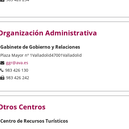
aplicación
externa.
Organización Administrativa
Gabinete de Gobierno y Relaciones
Postal
Plaza Mayor nº 1
Valladolid
47001
Valladolid
address
Email
ggr@ava.es
Phones
983 426 130
Fax
983 426 242
Otros Centros
Centro de Recursos Turísticos