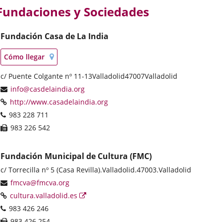
Fundaciones y Sociedades
Fundación Casa de La India
Localización
Enlace
Cómo llegar
en
a
mapa
Postal
c/ Puente Colgante nº 11-13
una
Valladolid
47007
Valladolid
address
aplicación
Email
info@casdelaindia.org
externa.
Web
Enlace
http://www.casadelaindia.org
a
Phones
983 228 711
una
Fax
983 226 542
aplicación
externa.
Fundación Municipal de Cultura (FMC)
Postal
c/ Torrecilla nº 5 (Casa Revilla).
Valladolid.
47003.
Valladolid
address
Email
fmcva@fmcva.org
Web
Enlace
cultura.valladolid.es
a
Phones
983 426 246
una
Fax
983 426 254