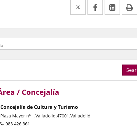
Twitter
Enlace
Facebook
Enlace
Linked
Enlace
P
a
a
a
arch
ral
una
una
una
ria
aplicación
aplicación
aplica
externa.
externa.
extern
ía
Sear
Área / Concejalía
Concejalía de Cultura y Turismo
Postal
Plaza Mayor nº 1.
Valladolid.
47001.
Valladolid
address
Phones
983 426 361