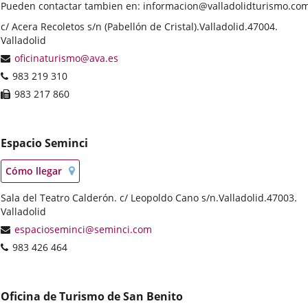
Pueden contactar tambien en: informacion@valladolidturismo.co
Postal
c/ Acera Recoletos s/n (Pabellón de Cristal).
Valladolid.
47004.
address
Valladolid
Email
oficinaturismo@ava.es
Phones
983 219 310
Fax
983 217 860
Espacio Seminci
Localización
Enlace
Cómo llegar
en
a
mapa
Postal
Sala del Teatro Calderón. c/ Leopoldo Cano s/n.
una
Valladolid.
47003.
address
Valladolid
aplicación
externa.
Email
espacioseminci@seminci.com
Phones
983 426 464
Oficina de Turismo de San Benito