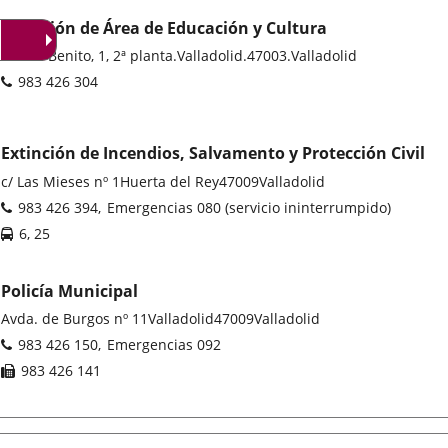
Dirección de Área de Educación y Cultura
Postal
C/ San Benito, 1, 2ª planta.
Valladolid.
47003.
Valladolid
address
Phones
983 426 304
Extinción de Incendios, Salvamento y Protección Civil
Postal
c/ Las Mieses nº 1
Huerta del Rey
47009
Valladolid
address
Phones
983 426 394
Emergencias 080 (servicio ininterrumpido)
Líneas
6, 25
-
Bus
Policía Municipal
Postal
Avda. de Burgos nº 11
Valladolid
47009
Valladolid
address
Phones
983 426 150
Emergencias 092
Fax
983 426 141