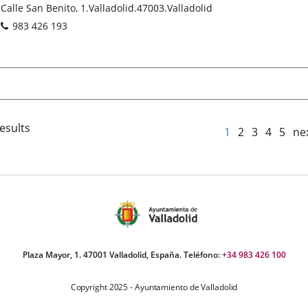
Postal
Calle San Benito, 1.
Valladolid.
47003.
Valladolid
address
Phones
983 426 193
esults
1
2
3
4
5
ne
Plaza Mayor, 1. 47001 Valladolid, España. Teléfono:
+34 983 426 100
Copyright 2025 - Ayuntamiento de Valladolid