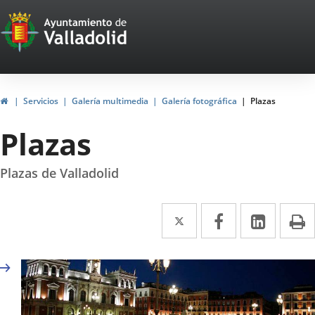
Portal
Jump to content
Web
del
Ayuntamiento
Home
Servicios
Galería multimedia
Galería fotográfica
Plazas
de
Plazas
Valladolid
Plazas de Valladolid
Twitter
Enlace
Facebook
Enlace
Linked
Enlace
P
a
a
a
una
una
una
aplicación
aplicación
aplica
externa.
externa.
extern