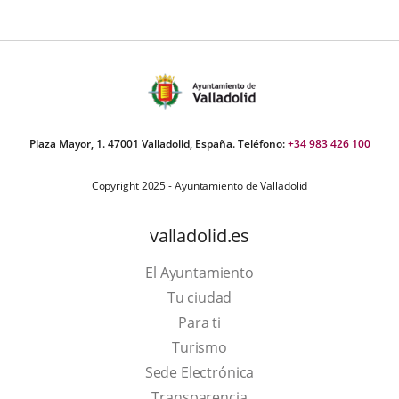
Plaza Mayor, 1. 47001 Valladolid, España. Teléfono:
+34 983 426 100
Copyright 2025 - Ayuntamiento de Valladolid
valladolid.es
El Ayuntamiento
Tu ciudad
Para ti
This
Turismo
link
Link
Sede Electrónica
will
to
Transparencia