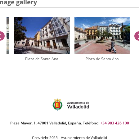
una
mage gallery
aplicación
externa.
previus
Plaza de Santa Ana
Plaza de Santa Ana
umber
iders:
Plaza Mayor, 1. 47001 Valladolid, España. Teléfono:
+34 983 426 100
Copyright 2025 - Ayuntamiento de Valladolid