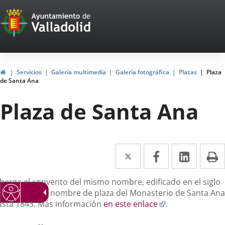
Portal
Jump to content
Web
del
Ayuntamiento
Home
Servicios
Galería multimedia
Galería fotográfica
Plazas
Plaza
de Santa Ana
de
Plaza de Santa Ana
Valladolid
Twitter
Enlace
Facebook
Enlace
Linked
Enlace
P
a
a
a
escripción
lberga el convento del mismo nombre, edificado en el siglo
una
una
una
VIII. Recibió el nombre de plaza del Monasterio de Santa Ana
aplicación
aplicación
aplica
Enlace
asta 1843. Más información
en este enlace
.
a
externa.
externa.
extern