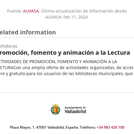
a
una
Fuente:
AUVASA
.
Última actualización de información desde
aplicación
AUVASA:
feb 11, 2024
externa.
elated information
bliotecas
romoción, fomento y animación a la Lectura
CTIVIDADES DE PROMOCIÓN, FOMENTO Y ANIMACIÓN A LA
CTURACon una amplia oferta de actividades organizadas, de acces
bre y gratuito para los usuarios de las bibliotecas municipales, que
sarrollan puntualmente en cada una de ellas, por profesionales...
ategoría
Plaza Mayor, 1. 47001 Valladolid, España. Teléfono:
+34 983 426 100