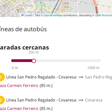
Leaflet
|
Tiles ©
OpenStreetMap
contributors. Geocoding ©
OSM Nominat
íneas de autobús
aradas cercanas
250 m
0 m
1000 m
2
Línea
San Pedro Regalado - Covaresa
:
San Pedro Reg
Enlace
laza Carmen Ferreiro
(
85
m.
)
a
una
2
Línea
San Pedro Regalado - Covaresa
:
Covaresa
aplicación
externa.
Enlace
laza Carmen Ferreiro
(
85
m.
)