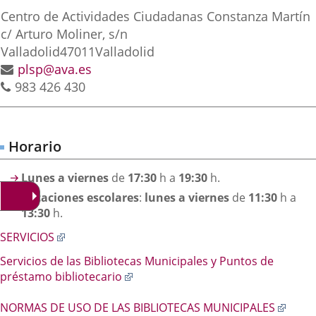
irección
una
una
una
Postal
Centro de Actividades Ciudadanas Constanza Martín
aplicación
aplicación
aplica
address
c/ Arturo Moliner, s/n
Valladolid
47011
Valladolid
externa.
externa.
extern
Email
plsp@ava.es
Phones
983 426 430
Horario
Lunes a viernes
de
17:30
h a
19:30
h.
Vacaciones escolares
:
lunes a viernes
de
11:30
h a
13:30
h.
Enlace
SERVICIOS
a
Servicios de las Bibliotecas Municipales y Puntos de
una
Enlace
préstamo bibliotecario
aplicación
a
externa.
una
Enlac
NORMAS DE USO DE LAS BIBLIOTECAS MUNICIPALES