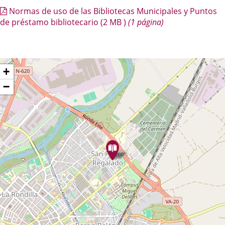
aplicación
a
Normas de uso de las Bibliotecas Municipales y Puntos
externa.
una
de préstamo bibliotecario
(2
MB
)
(1 página)
aplic
exter
Dónde
ip
+
ap
stamos?
−