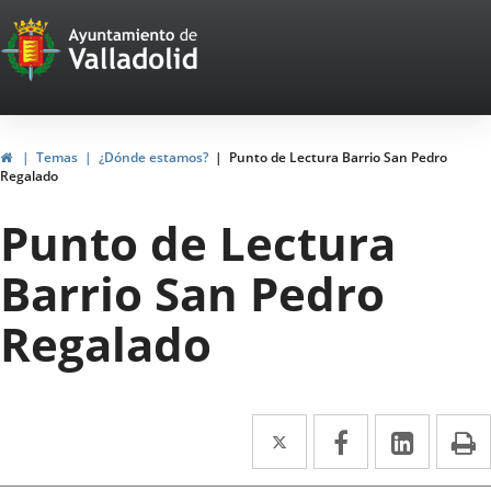
Portal
Jump to content
Web
del
Ayuntamiento
Home
Temas
¿Dónde estamos?
Punto de Lectura Barrio San Pedro
Regalado
de
Punto de Lectura
Valladolid
Barrio San Pedro
Regalado
Twitter
Enlace
Facebook
Enlace
Linked
Enlace
P
a
a
a