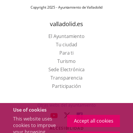
Copyright 2025 - Ayuntamiento de Valladolid
valladolid.es
El Ayuntamiento
Tu ciudad
Para ti
This
Turismo
link
Link
Sede Electrónica
will
to
Transparencia
open
external
Participación
in
application.
a
Otras webs del ayuntamiento
Use of cookies
pop-
aderSocial
LINK
LINK
LINK
This website uses
up
Accept all cookies
TO
TO
TO
cookies to improve
window.
ACCESIBILIDAD
EXTERNAL
EXTERNAL
EXTERNAL
your browsing