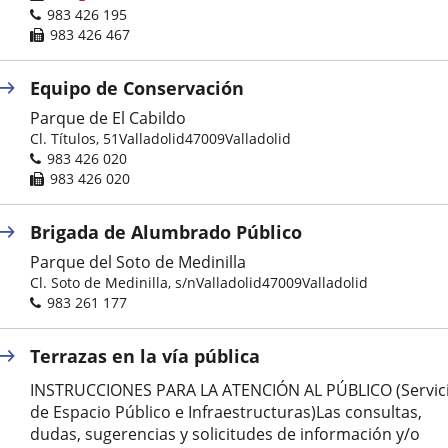
Phones
983 426 195
Fax
983 426 467
Equipo de Conservación
Parque de El Cabildo
Postal
Cl. Títulos, 51
Valladolid
47009
Valladolid
address
Phones
983 426 020
Fax
983 426 020
Brigada de Alumbrado Público
Parque del Soto de Medinilla
Postal
Cl. Soto de Medinilla, s/n
Valladolid
47009
Valladolid
address
Phones
983 261 177
Terrazas en la vía pública
INSTRUCCIONES PARA LA ATENCIÓN AL PÚBLICO (Servic
de Espacio Público e Infraestructuras)Las consultas,
dudas, sugerencias y solicitudes de información y/o