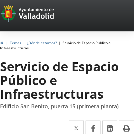
Portal
Jump to content
Web
del
Ayuntamiento
Home
Temas
¿Dónde estamos?
Servicio de Espacio Público e
Infraestructuras
de
Servicio de Espacio
Valladolid
Público e
Infraestructuras
Edificio San Benito, puerta 15 (primera planta)
Twitter
Enlace
Facebook
Enlace
Linked
Enlace
P