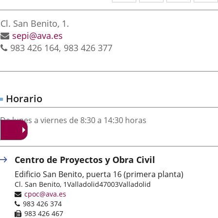
a
a
a
irección
una
una
una
Postal
Cl. San Benito, 1.
aplicación
aplicación
aplica
address
Email
sepi@ava.es
Phones
983 426 164
983 426 377
externa.
externa.
extern
Horario
De lunes a viernes de 8:30 a 14:30 horas
Centro de Proyectos y Obra Civil
Edificio San Benito, puerta 16 (primera planta)
Postal
Cl. San Benito, 1
Valladolid
47003
Valladolid
address
Email
cpoc@ava.es
Phones
983 426 374
Fax
983 426 467