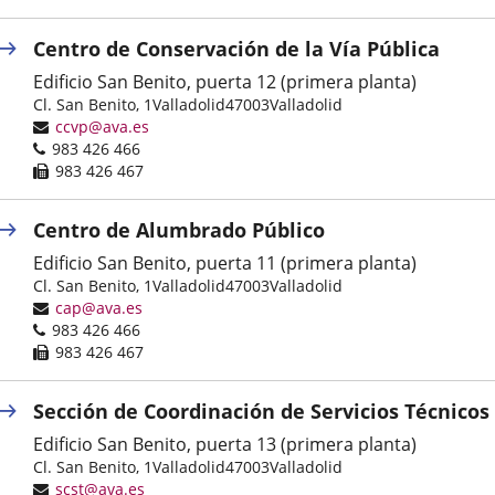
Centro de Conservación de la Vía Pública
Edificio San Benito, puerta 12 (primera planta)
Postal
Cl. San Benito, 1
Valladolid
47003
Valladolid
address
Email
ccvp@ava.es
Phones
983 426 466
Fax
983 426 467
Centro de Alumbrado Público
Edificio San Benito, puerta 11 (primera planta)
Postal
Cl. San Benito, 1
Valladolid
47003
Valladolid
address
Email
cap@ava.es
Phones
983 426 466
Fax
983 426 467
Sección de Coordinación de Servicios Técnicos
Edificio San Benito, puerta 13 (primera planta)
Postal
Cl. San Benito, 1
Valladolid
47003
Valladolid
address
Email
scst@ava.es