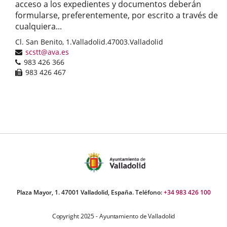
acceso a los expedientes y documentos deberán
formularse, preferentemente, por escrito a través de
cualquiera...
Postal
Cl. San Benito, 1.
Valladolid.
47003.
Valladolid
address
Email
scstt@ava.es
Phones
983 426 366
Fax
983 426 467
Plaza Mayor, 1. 47001 Valladolid, España. Teléfono:
+34 983 426 100
Copyright 2025 - Ayuntamiento de Valladolid