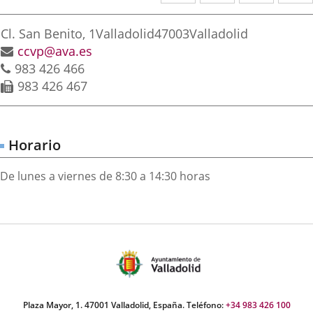
a
a
a
irección
una
una
una
Postal
Cl. San Benito, 1
Valladolid
47003
Valladolid
aplicación
aplicación
aplica
address
Email
ccvp@ava.es
Phones
983 426 466
externa.
externa.
extern
Fax
983 426 467
Horario
De lunes a viernes de 8:30 a 14:30 horas
Plaza Mayor, 1. 47001 Valladolid, España. Teléfono:
+34 983 426 100