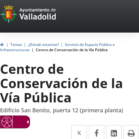
Portal
Jump to content
Web
del
Ayuntamiento
Home
Temas
¿Dónde estamos?
Servicio de Espacio Público e
Infraestructuras
Centro de Conservación de la Vía Pública
de
Centro de
Valladolid
Conservación de la
Vía Pública
Edificio San Benito, puerta 12 (primera planta)
Twitter
Enlace
Facebook
Enlace
Linked
Enlace
P