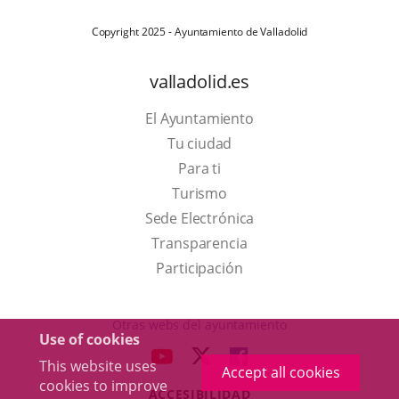
Copyright 2025 - Ayuntamiento de Valladolid
valladolid.es
El Ayuntamiento
Tu ciudad
Para ti
This
Turismo
link
Link
Sede Electrónica
will
to
Transparencia
open
external
Participación
in
application.
a
Otras webs del ayuntamiento
Use of cookies
pop-
aderSocial
LINK
LINK
LINK
This website uses
up
Accept all cookies
TO
TO
TO
cookies to improve
window.
ACCESIBILIDAD