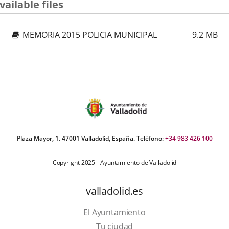
aplicación
aplicación
aplica
vailable files
externa.
externa.
extern
MEMORIA 2015 POLICIA MUNICIPAL
9.2
MB
Plaza Mayor, 1. 47001 Valladolid, España. Teléfono:
+34 983 426 100
Copyright 2025 - Ayuntamiento de Valladolid
valladolid.es
El Ayuntamiento
Tu ciudad