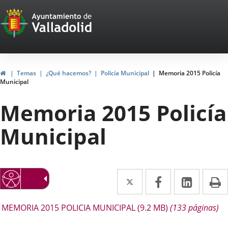
Portal
Jump to content
Web
del
Ayuntamiento
Home
Temas
¿Qué hacemos?
Policía Municipal
Memoria 2015 Policía
Municipal
de
Memoria 2015 Policía
Valladolid
Municipal
Twitter
Enlace
Facebook
Enlace
Linked
Enlace
P
a
a
a
escripción
MEMORIA 2015 POLICIA MUNICIPAL
(9.2
MB
)
(133 páginas)
una
una
una