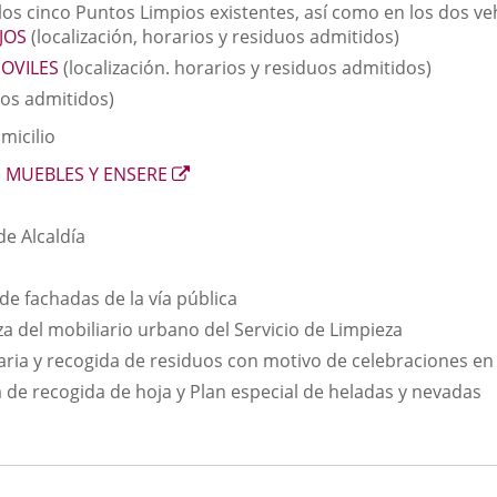
los cinco Puntos Limpios existentes, así como en los dos v
aplicación
una
JOS
(localización, horarios y residuos admitidos)
externa.
aplicación
OVILES
(localización. horarios y residuos admitidos)
externa.
uos admitidos)
micilio
Enlace
E MUEBLES Y ENSERE
a
una
de Alcaldía
aplicación
externa.
 de fachadas de la vía pública
a del mobiliario urbano del Servicio de Limpieza
aria y recogida de residuos con motivo de celebraciones en 
de recogida de hoja y Plan especial de heladas y nevadas