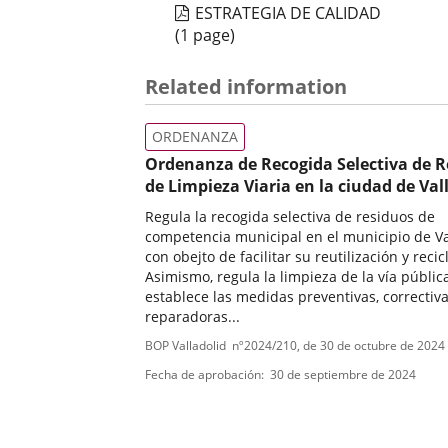
ESTRATEGIA DE CALIDAD
(1 page)
Related information
ORDENANZA
Ordenanza de Recogida Selectiva de R
de Limpieza Viaria en la ciudad de Val
Regula la recogida selectiva de residuos de
competencia municipal en el municipio de Va
con obejto de facilitar su reutilización y recic
Asimismo, regula la limpieza de la vía públic
establece las medidas preventivas, correctiva
reparadoras...
Tipo
Referencia
BOP Valladolid
nº
2024/210
, de 30 de octubre de 2024
boletin
de
Fecha de aprobación
30 de septiembre de 2024
normativa