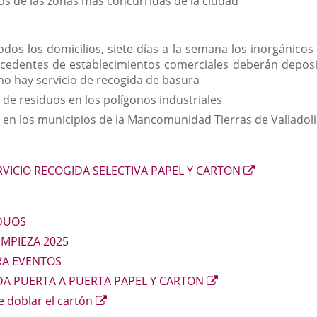
vos de las zonas más concurridas de la ciudad
dos los domicilios, siete días a la semana los inorgánicos
rocedentes de establecimientos comerciales deberán deposit
 no hay servicio de recogida de basura
 de residuos en los polígonos industriales
, en los municipios de la Mancomunidad Tierras de Valladol
Enlace
VICIO RECOGIDA SELECTIVA PAPEL Y CARTON
a
una
aplicación
IDUOS
externa.
IMPIEZA 2025
RA EVENTOS
Enlace
DA PUERTA A PUERTA PAPEL Y CARTON
a
Enlace
e doblar el cartón
una
a