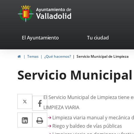
Portal
Jump to content
avaTop
Web
del
Ayuntamiento
valladolid.es
El Ayuntamiento
Tu ciudad
de
Home
Temas
¿Qué hacemos?
Servicio Municipal de Limpieza
Valladolid
Servicio Municipal
Descripción
Twitter
Enlace
El Servicio Municipal de Limpieza tiene
Facebook
Enlace
a
LIMPIEZA VIARIA
a
Linkedin
Enlace
Print
una
Limpieza viaria manual y mecánica de
una
a
Riego y baldeo de vías públicas
aplicación
aplicación