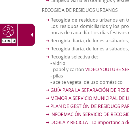
Limpieza viaria en domingos y festi
una
externa.
externa.
RECOGIDA DE RESIDUOS URBANOS
aplicación
Recogida de residuos urbanos en to
externa.
Los residuos domiciliarios y los p
horas de cada día. Los días festivos
Recogida diaria, de lunes a sábados,
Recogida diaria, de lunes a sábados
Recogida selectiva de:
- vidrio
- papel y cartón
VIDEO YOUTUBE SER
- pilas
- aceite vegetal de uso doméstico
GUÍA PARA LA SEPARACIÓN DE RES
MEMORIA SERVICIO MUNICIPAL DE L
PLAN DE GESTIÓN DE RESIDUOS PA
INFORMACIÓN SERVICIO DE RECOGI
DOBLA Y RECICLA - La importancia d