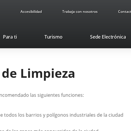
Accesibilidad
Trabaja con nosotros
Contac
This
Li
Para ti
Turismo
Sede Electrónica
link
to
will
ex
open
ap
in
 de Limpieza
a
pop-
up
window.
 encomendado las siguientes funciones:
 todos los barrios y polígonos industriales de la ciudad