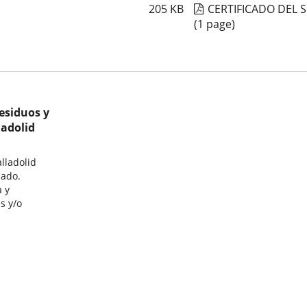
205
KB
CERTIFICADO DEL 
(1 page)
esiduos y
ladolid
lladolid
lado.
a y
s y/o