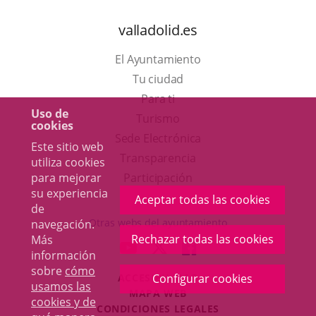
valladolid.es
El Ayuntamiento
Tu ciudad
Para ti
Uso de
Este
Turismo
cookies
enlace
Enlace
Sede Electrónica
Este sitio web
se
a
Transparencia
utiliza cookies
abrirá
una
para mejorar
Participación
su experiencia
en
aplicación
Aceptar todas las cookies
de
una
externa.
Otras webs del ayuntamiento
navegación.
ventana
Rechazar todas las cookies
Más
aderSocial
ENLACE
ENLACE
ENLACE
información
nueva.
A
A
A
sobre
cómo
ACCESIBILIDAD
Configurar cookies
UNA
UNA
UNA
usamos las
MAPA WEB
APLICACIÓN
APLICACIÓN
APLICACIÓN
cookies y de
r
CONDICIONES LEGALES