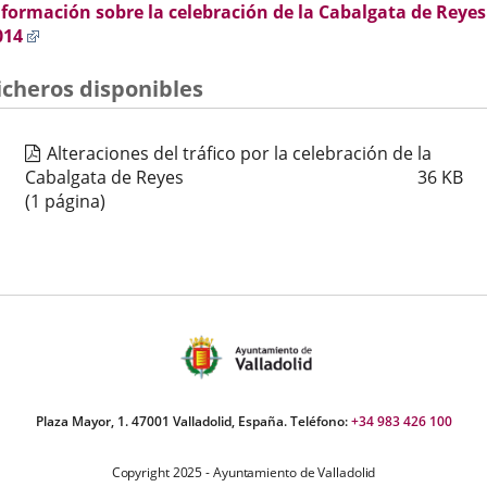
nformación sobre la celebración de la Cabalgata de Reyes
externa.
externa.
externa.
Enlace
014
a
una
icheros disponibles
aplicación
externa.
Alteraciones del tráfico por la celebración de la
Cabalgata de Reyes
36
KB
(1 página)
Plaza Mayor, 1. 47001 Valladolid, España. Teléfono:
+34 983 426 100
Copyright 2025 - Ayuntamiento de Valladolid