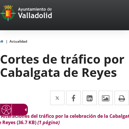
Portal
Saltar al contenido
Web
del
Ayuntamiento
Inicio
Actualidad
de
Cortes de tráfico por
Valladolid
Cabalgata de Reyes
Twitter
Enlace
Facebook
Enlace
LinkedIn
Enlace
Imáge
I
a
a
a
una
una
una
escripción
Alteraciones del tráfico por la celebración de la Cabalga
e Reyes
(36.7
KB
)
(1 página)
aplicación
aplicación
aplicación