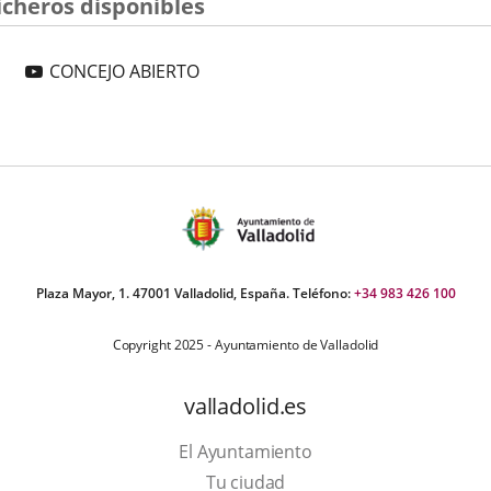
icheros disponibles
ABIERTO
LAS
Enlace
CONCEJO ABIERTO
VILLA
a
Y
una
CAÑADA
aplicación
REAL
externa.
Plaza Mayor, 1. 47001 Valladolid, España. Teléfono:
+34 983 426 100
Copyright 2025 - Ayuntamiento de Valladolid
valladolid.es
El Ayuntamiento
Tu ciudad