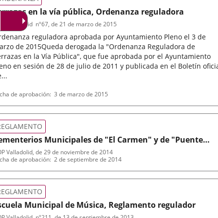
errazas en la vía pública, Ordenanza reguladora
P Valladolid
nº
67
, de 21 de marzo de 2015
rdenanza reguladora aprobada por Ayuntamiento Pleno el 3 de
arzo de 2015Queda derogada la "Ordenanza Reguladora de
rrazas en la Vía Pública", que fue aprobada por el Ayuntamiento
eno en sesión de 28 de julio de 2011 y publicada en el Boletín ofici
...
po
ferencia
cha de aprobación
3 de marzo de 2015
letin
rmativa
REGLAMENTO
ementerios Municipales de "El Carmen" y de "Puente
uero", Reglamento
P Valladolid
, de 29 de noviembre de 2014
po
ferencia
cha de aprobación
2 de septiembre de 2014
letin
rmativa
REGLAMENTO
scuela Municipal de Música, Reglamento regulador
P Valladolid
nº
211
, de 13 de septiembre de 2013