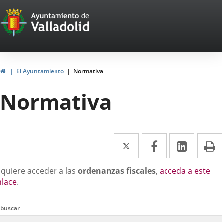
Portal
Saltar al contenido
Web
del
Ayuntamiento
Inicio
El Ayuntamiento
Normativa
de
Normativa
Valladolid
Twitter
Enlace
Facebook
Enlace
Linke
Enlace
I
a
a
a
escripción
 quiere acceder a las
ordenanzas fiscales
,
acceda a este
una
una
una
nlace
.
aplicación
aplicación
aplica
squeda
erios
externa.
externa.
extern
 buscar
rales