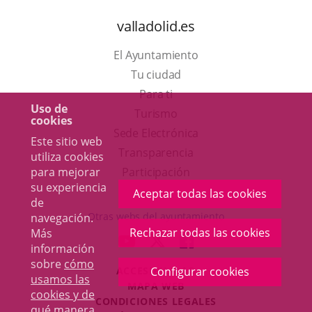
valladolid.es
El Ayuntamiento
Tu ciudad
Para ti
Uso de
Este
Turismo
cookies
enlace
Enlace
Sede Electrónica
Este sitio web
se
a
Transparencia
utiliza cookies
abrirá
una
Participación
para mejorar
su experiencia
en
aplicación
Aceptar todas las cookies
de
una
externa.
Otras webs del ayuntamiento
navegación.
ventana
Rechazar todas las cookies
Más
aderSocial
ENLACE
ENLACE
ENLACE
información
nueva.
A
A
A
sobre
cómo
ACCESIBILIDAD
Configurar cookies
UNA
UNA
UNA
usamos las
MAPA WEB
APLICACIÓN
APLICACIÓN
APLICACIÓN
cookies y de
r
CONDICIONES LEGALES
EXTERNA.
EXTERNA.
EXTERNA.
qué manera