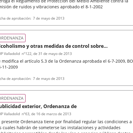
eroga el Reglamento de Protección del Medio Ambiente contra la
isión de ruidos y vibraciones aprobado el 8-1-2002
po
ferencia
cha de aprobación
7 de mayo de 2013
letin
rmativa
ORDENANZA
lcoholismo y otras medidas de control sobre
stablecimientos hosteleros, Ordenanza Prevención
P Valladolid
nº
122
, de 31 de mayo de 2013
 modifica el artículo 5.3 de la Ordenanza aprobada el 6-7-2009, B
8-11-2009
po
ferencia
cha de aprobación
7 de mayo de 2013
letin
rmativa
ORDENANZA
ublicidad exterior, Ordenanza de
P Valladolid
nº
63
, de 16 de marzo de 2013
 presente Ordenanza tiene por finalidad regular las condiciones a
s cuales habrán de someterse las instalaciones y actividades