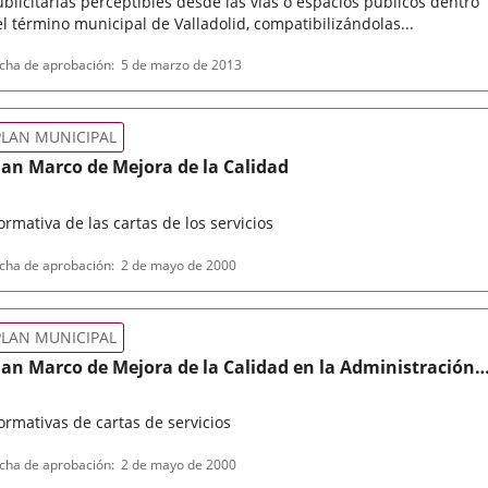
blicitarias perceptibles desde las vías o espacios públicos dentro
l término municipal de Valladolid, compatibilizándolas...
po
ferencia
cha de aprobación
5 de marzo de 2013
letin
rmativa
PLAN MUNICIPAL
lan Marco de Mejora de la Calidad
rmativa de las cartas de los servicios
po
cha de aprobación
2 de mayo de 2000
rmativa
PLAN MUNICIPAL
lan Marco de Mejora de la Calidad en la Administración
unicipal.
rmativas de cartas de servicios
po
cha de aprobación
2 de mayo de 2000
rmativa