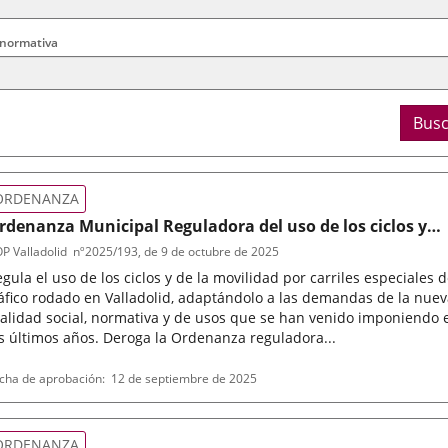
 normativa
Busc
ORDENANZA
rdenanza Municipal Reguladora del uso de los ciclos y
ehículos de movilidad personal y de la movilidad por
P Valladolid
nº
2025/193
, de 9 de octubre de 2025
arriles especiales de tráfico rodado en Valladolid
gula el uso de los ciclos y de la movilidad por carriles especiales 
áfico rodado en Valladolid, adaptándolo a las demandas de la nue
alidad social, normativa y de usos que se han venido imponiendo 
s últimos años. Deroga la Ordenanza reguladora...
po
ferencia
cha de aprobación
12 de septiembre de 2025
letin
rmativa
ORDENANZA