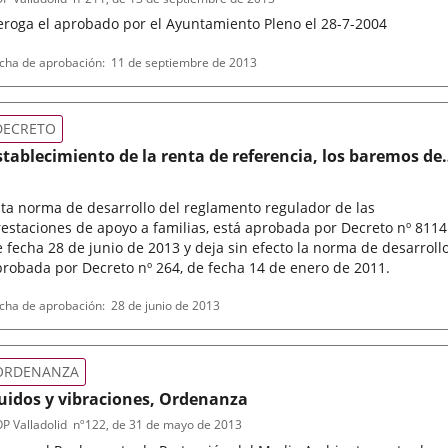
eroga el aprobado por el Ayuntamiento Pleno el 28-7-2004
po
ferencia
cha de aprobación
11 de septiembre de 2013
letin
rmativa
DECRETO
stablecimiento de la renta de referencia, los baremos de
cceso y el cálculo de las cuantías de las prestaciones de
poyo a familias del Ayuntamiento de Valladolid
ta norma de desarrollo del reglamento regulador de las
estaciones de apoyo a familias, está aprobada por Decreto nº 8114
 fecha 28 de junio de 2013 y deja sin efecto la norma de desarroll
robada por Decreto nº 264, de fecha 14 de enero de 2011.
po
cha de aprobación
28 de junio de 2013
rmativa
ORDENANZA
uidos y vibraciones, Ordenanza
P Valladolid
nº
122
, de 31 de mayo de 2013