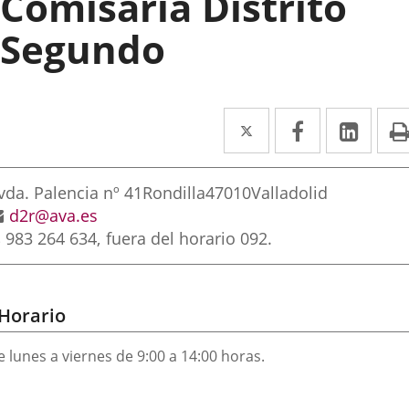
Comisaría Distrito
Segundo
Twitter
Enlace
Facebook
Enlace
Link
Enla
a
a
a
rección
una
una
una
irección
vda. Palencia nº 41
Rondilla
47010
Valladolid
aplicación
aplicación
aplic
ostal
Dirección
d2r@ava.es
Teléfonos
de
983 264 634
fuera del horario 092.
externa.
externa.
exte
correo
electrónico
Horario
 lunes a viernes de 9:00 a 14:00 horas.