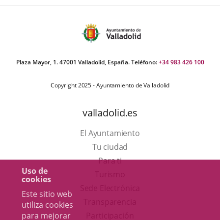
Plaza Mayor, 1. 47001 Valladolid, España. Teléfono:
+34 983 426 100
Copyright 2025 - Ayuntamiento de Valladolid
valladolid.es
El Ayuntamiento
Tu ciudad
Para ti
Uso de
Este
Turismo
cookies
enlace
Enlace
Sede Electrónica
Este sitio web
se
a
Transparencia
utiliza cookies
abrirá
una
para mejorar
Participación