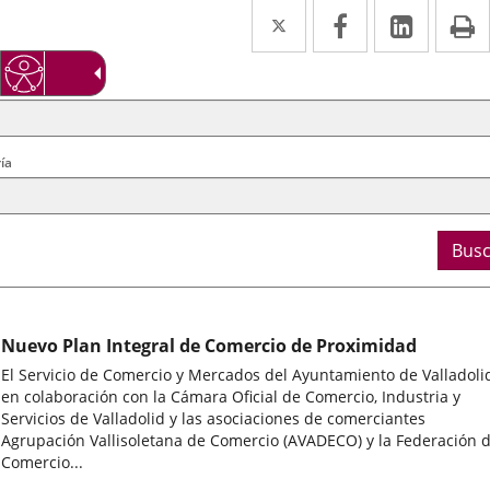
Twitter
Enlace
Facebook
Enlace
Linke
Enlace
I
a
a
a
squeda
erios
una
una
una
rales
aplicación
aplicación
aplica
externa.
externa.
extern
ía
Busc
Nuevo Plan Integral de Comercio de Proximidad
El Servicio de Comercio y Mercados del Ayuntamiento de Valladoli
en colaboración con la Cámara Oficial de Comercio, Industria y
Servicios de Valladolid y las asociaciones de comerciantes
Agrupación Vallisoletana de Comercio (AVADECO) y la Federación 
Comercio...