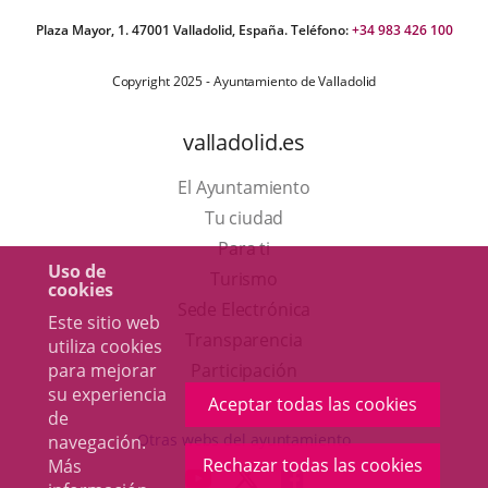
Plaza Mayor, 1. 47001 Valladolid, España. Teléfono:
+34 983 426 100
Copyright 2025 - Ayuntamiento de Valladolid
valladolid.es
El Ayuntamiento
Tu ciudad
Para ti
Uso de
Este
Turismo
cookies
enlace
Enlace
Sede Electrónica
Este sitio web
se
a
Transparencia
utiliza cookies
abrirá
una
para mejorar
Participación
su experiencia
en
aplicación
Aceptar todas las cookies
de
una
externa.
Otras webs del ayuntamiento
navegación.
ventana
Rechazar todas las cookies
Más
aderSocial
ENLACE
ENLACE
ENLACE