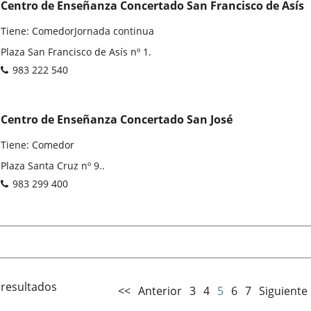
Centro de Enseñanza Concertado San Francisco de Asís
Tiene: ComedorJornada continua
Dirección
Plaza San Francisco de Asís nº 1.
postal
Teléfonos
983 222 540
Centro de Enseñanza Concertado San José
Tiene: Comedor
Dirección
Plaza Santa Cruz nº 9..
postal
Teléfonos
983 299 400
 resultados
<<
Anterior
3
4
5
6
7
Siguiente