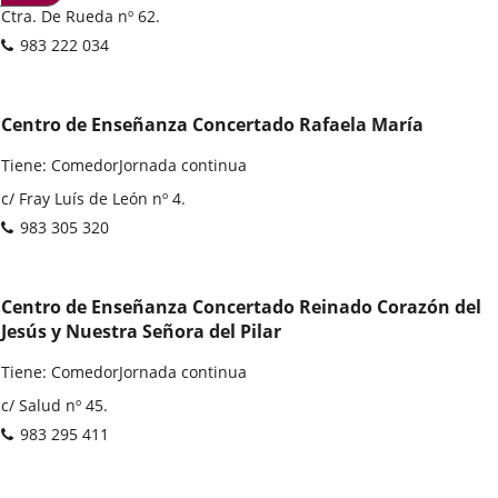
Dirección
Ctra. De Rueda nº 62.
postal
Teléfonos
983 222 034
Centro de Enseñanza Concertado Rafaela María
Tiene: ComedorJornada continua
Dirección
c/ Fray Luís de León nº 4.
postal
Teléfonos
983 305 320
Centro de Enseñanza Concertado Reinado Corazón del
Jesús y Nuestra Señora del Pilar
Tiene: ComedorJornada continua
Dirección
c/ Salud nº 45.
postal
Teléfonos
983 295 411