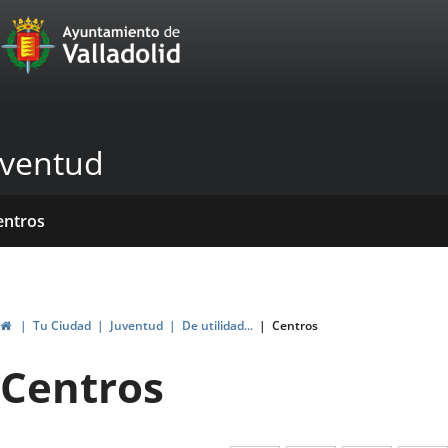
Portal
Saltar al contenido
Web
del
Ayuntamiento
uventud
de
Valladolid
icio
rvicios
entros
yudas
ormativas
blicaciones
ticias
genda
ubvenciones
Inicio
Tu Ciudad
Juventud
De utilidad...
Centros
Centros