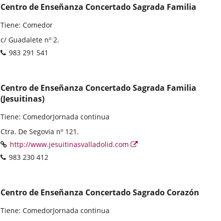
Centro de Enseñanza Concertado Sagrada Familia
Tiene: Comedor
Dirección
c/ Guadalete nº 2.
postal
Teléfonos
983 291 541
Centro de Enseñanza Concertado Sagrada Familia
(Jesuitinas)
Tiene: ComedorJornada continua
Dirección
Ctra. De Segovia nº 121.
postal
Página
Enlace
http://www.jesuitinasvalladolid.com
Web
a
Teléfonos
983 230 412
una
aplicación
externa.
Centro de Enseñanza Concertado Sagrado Corazón
Tiene: ComedorJornada continua