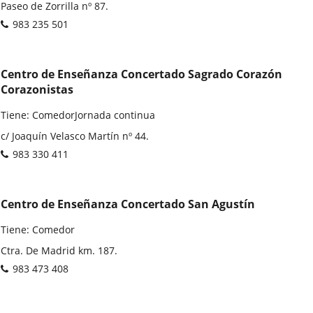
Dirección
Paseo de Zorrilla nº 87.
postal
Teléfonos
983 235 501
Centro de Enseñanza Concertado Sagrado Corazón
Corazonistas
Tiene: ComedorJornada continua
Dirección
c/ Joaquín Velasco Martín nº 44.
postal
Teléfonos
983 330 411
Centro de Enseñanza Concertado San Agustín
Tiene: Comedor
Dirección
Ctra. De Madrid km. 187.
postal
Teléfonos
983 473 408