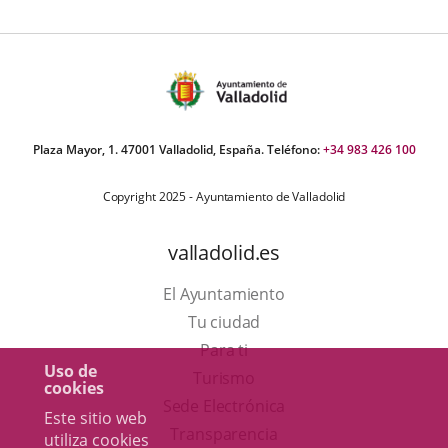
Plaza Mayor, 1. 47001 Valladolid, España. Teléfono:
+34 983 426 100
Copyright 2025 - Ayuntamiento de Valladolid
valladolid.es
El Ayuntamiento
Tu ciudad
Para ti
Uso de
Este
Turismo
cookies
enlace
Enlace
Sede Electrónica
Este sitio web
se
a
Transparencia
utiliza cookies