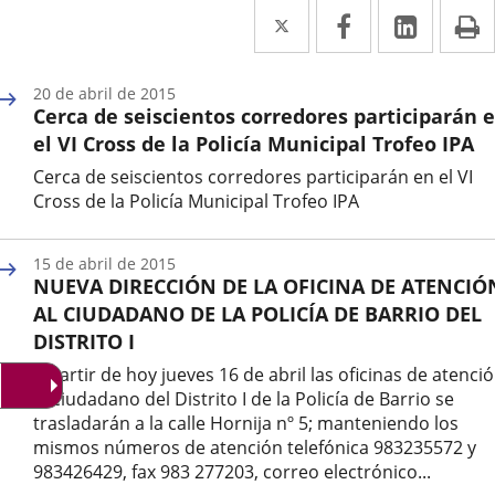
Twitter
Enlace
Facebook
Enlace
Linke
Enlace
I
a
a
a
una
una
una
20 de abril de 2015
Cerca de seiscientos corredores participarán 
aplicación
aplicación
aplica
el VI Cross de la Policía Municipal Trofeo IPA
externa.
externa.
extern
Cerca de seiscientos corredores participarán en el VI
Cross de la Policía Municipal Trofeo IPA
Fecha
de
15 de abril de 2015
la
NUEVA DIRECCIÓN DE LA OFICINA DE ATENCIÓ
noticia
AL CIUDADANO DE LA POLICÍA DE BARRIO DEL
DISTRITO I
A partir de hoy jueves 16 de abril las oficinas de atenci
al ciudadano del Distrito I de la Policía de Barrio se
trasladarán a la calle Hornija nº 5; manteniendo los
mismos números de atención telefónica 983235572 y
983426429, fax 983 277203, correo electrónico...