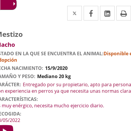
Twitter
Enlace
Facebook
Enlace
Linke
Enlace
I
a
a
a
una
una
una
atos
nimal
erro
aza
estizo
el
aplicación
aplicación
aplica
exo
acho
nimal
externa.
externa.
extern
STADO EN LA QUE SE ENCUENTRA EL ANIMAL
Disponible 
dopción
ECHA NACIMIENTO
15/9/2020
AMAÑO Y PESO
Mediano 20 kg
ARÁCTER
Entregado por su propietario, apto para person
on experiencia en perros ya que necesita unas normas clara
ARACTERÍSTICAS
s muy enérgico, necesita mucho ejercicio diario.
ECOGIDA
3/05/2022
ideo