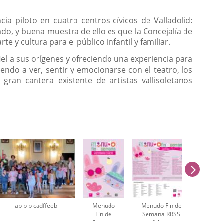
 piloto en cuatro centros cívicos de Valladolid:
ado, y buena muestra de ello es que la Concejalía de
 y cultura para el público infantil y familiar.
l a sus orígenes y ofreciendo una experiencia para
endo a ver, sentir y emocionarse con el teatro, los
gran cantera existente de artistas vallisoletanos
sigu
ab b b cadffeeb
Menudo
Menudo Fin de
Fin de
Semana RRSS