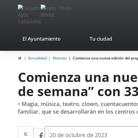
Portal
Saltar al contenido
avaTop
Web
del
Ayuntamiento
valladolid.es
El Ayuntamiento
Tu ciudad
de
Inicio
Actualidad
Noticias
Comienza una nueva edición del pro
Valladolid
Comienza una nuev
de semana” con 33
• Magia, música, teatro, clown, cuentacuentos
familiar, que se desarrollarán en los centros 
Twitter
Enlace
Facebook
Enlace
Fecha
20 de octubre de 2023