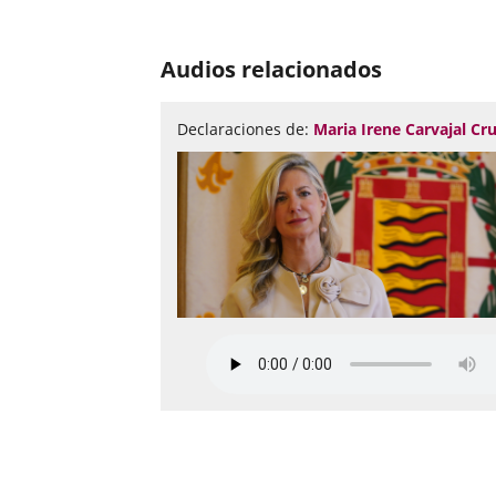
Número
de
Audios relacionados
diapositivas:
7
Declaraciones de:
Maria Irene Carvajal Cr