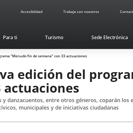
Accesibilidad
Trabaja con nosotros
Contac
Este
En
Para ti
Turismo
Sede Electrónica
enlace
a
se
u
grama “Menudo fin de semana” con 33 actuaciones
abrirá
ap
en
ex
a edición del progr
una
ventana
 actuaciones
nueva.
 y danzacuentos, entre otros géneros, coparán los es
cívicos, municipales y de iniciativas ciudadanas