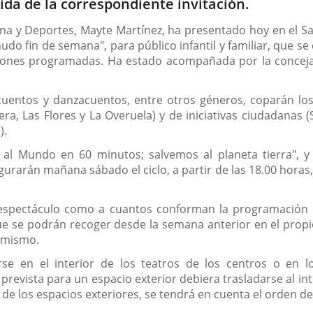
ida de la correspondiente invitación.
ana y Deportes, Mayte Martínez, ha presentado hoy en el S
o fin de semana", para público infantil y familiar, que s
iones programadas. Ha estado acompañada por la concejala
cuentos y danzacuentos, entre otros géneros, coparán los
era, Las Flores y La Overuela) y de iniciativas ciudadanas
).
a al Mundo en 60 minutos; salvemos al planeta tierra", y
gurarán mañana sábado el ciclo, a partir de las 18.00 horas,
e espectáculo como a cuantos conforman la programación e
e se podrán recoger desde la semana anterior en el propio
l mismo.
se en el interior de los teatros de los centros o en lo
revista para un espacio exterior debiera trasladarse al inte
al de los espacios exteriores, se tendrá en cuenta el orden d