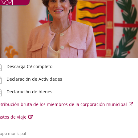
aplicación
aplicación
aplicación
externa.
externa.
externa.
V
Descarga CV completo
etallado
eclaración
Declaración de Actividades
ctividades
eclaración
Declaración de bienes
ienes
tribución bruta de los miembros de la corporación municipal
Es
en
se
astos
Enlace
stos de viaje
abr
en
a
e
un
una
ve
iaje
upo municipal
aplicación
em