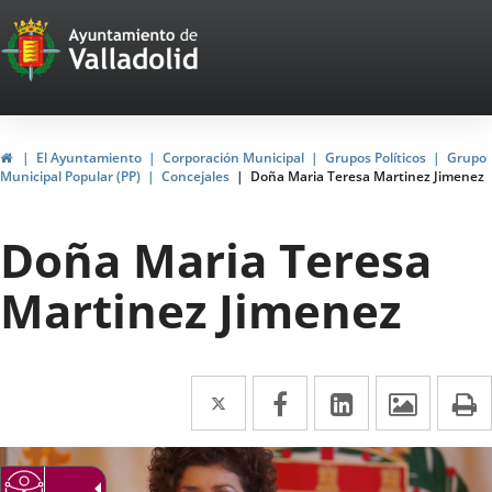
Portal
Saltar al contenido
Web
del
Ayuntamiento
Inicio
El Ayuntamiento
Corporación Municipal
Grupos Políticos
Grupo
Municipal Popular (PP)
Concejales
Doña Maria Teresa Martinez Jimenez
de
Valladolid
Doña Maria Teresa
Martinez Jimenez
Twitter
Enlace
Facebook
Enlace
LinkedIn
Enlace
Imáge
I
a
a
a
una
una
una