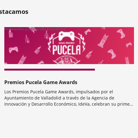
ositivas:
stacamos
Innovación y Desarrollo Económico
nterior
Premios Pucela Game Awards
Los Premios Pucela Game Awards, impulsados por el
Ayuntamiento de Valladolid a través de la Agencia de
Innovación y Desarrollo Económico, IdeVa, celebran su primera
edición con una dotación de 25.000 euros y cinco categorías
Categoría
que reconocen la innovación, la...
mero