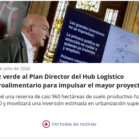
es
n
anterior
sar
o
dedores...
e julio de 2026
 verde al Plan Director del Hub Logístico
roalimentario para impulsar el mayor proyec
desarrollo económico e industrial de Valladol
vé una reserva de casi 960 hectáreas de suelo productivo h
 las próximas décadas
0 y movilizará una inversión estimada en urbanización supe
73 millones de euros y permitirá generar cerca de 30.000
a
leos.La Junta de Gobierno del Ayuntamiento de Valladolid 
obado...
Ver todas las noticias
ia
mero