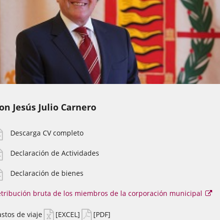
on Jesús Julio Carnero
Descarga CV completo
Declaración de Actividades
Declaración de bienes
tribución bruta de los miembros de la corporación municipal
Es
en
se
stos de viaje
[EXCEL]
[PDF]
abr