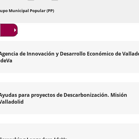
en
un
Enlace
ve
upo Municipal Popular (PP)
em
a
una
aplicación
nterés
externa.
Agencia de Innovación y Desarrollo Económico de Vallado
IdeVa
a
ción
Ayudas para proyectos de Descarbonización. Misión
Valladolid
ollo
mico
nciones
lid,
bonización
de