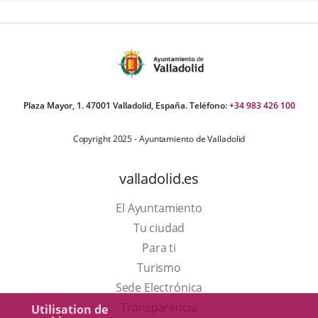
ositivas:
Plaza Mayor, 1. 47001 Valladolid, España. Teléfono:
+34 983 426 100
Copyright 2025 - Ayuntamiento de Valladolid
valladolid.es
El Ayuntamiento
Tu ciudad
Para ti
Este
Turismo
enlace
Enlace
Sede Electrónica
se
a
Transparencia
Utilisation de