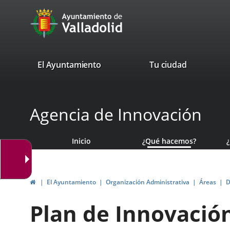
Portal
Saltar al contenido
avaTop
Web
del
Ayuntamiento
valladolid.es
El Ayuntamiento
Tu ciudad
de
Valladolid
Agencia de Innovación
Inicio
¿Qué hacemos?
Inicio
El Ayuntamiento
Organización Administrativa
Áreas
D
Plan de Innovación