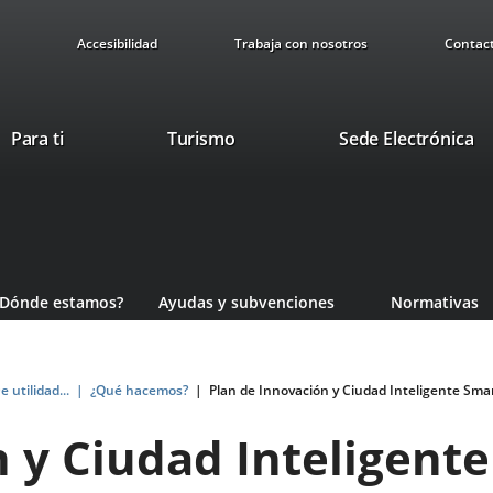
Accesibilidad
Trabaja con nosotros
Contac
Este
En
Para ti
Turismo
Sede Electrónica
enlace
a
se
u
abrirá
ap
en
ex
una
ventana
¿Dónde estamos?
Ayudas y subvenciones
Normativas
nueva.
e utilidad...
¿Qué hacemos?
Plan de Innovación y Ciudad Inteligente Sma
 y Ciudad Inteligent