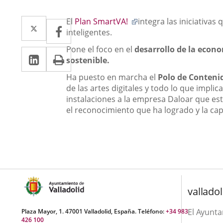
Descripción
Enlace
Twitter
Enlace
El
Plan SmartVA!
integra las iniciativa
Facebook
Enlace
a
inteligentes.
a
a
una
Pone el foco en el
desarrollo de la econo
LinkedIn
Enlace
Imprimir
aplicación
una
una
sostenible.
externa.
a
aplicación
aplicación
Ha puesto en marcha el
Polo de Contenid
una
de las artes digitales y todo lo que impl
externa.
externa.
instalaciones a la empresa Daloar que es
aplicación
el reconocimiento que ha logrado y la ca
externa.
valladol
El Ayunt
Plaza Mayor, 1. 47001 Valladolid, España. Teléfono:
+34 983
426 100