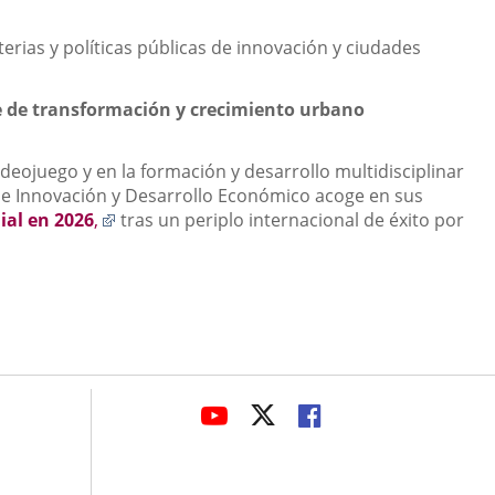
terias y políticas públicas de innovación y ciudades
e de transformación y crecimiento urbano
ideojuego y en la formación y desarrollo multidisciplinar
a de Innovación y Desarrollo Económico acoge en sus
Enlace
ial en 2026
,
tras un periplo internacional de éxito por
a
una
aplicación
externa.
avaHeaderSocial
ENLACE
ENLACE
ENLACE
A
A
A
UNA
UNA
UNA