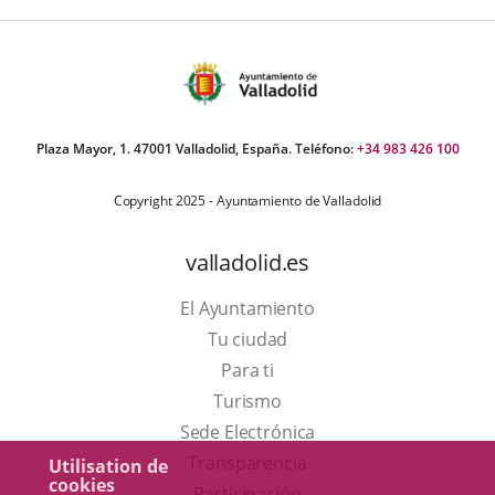
Plaza Mayor, 1. 47001 Valladolid, España. Teléfono:
+34 983 426 100
Copyright 2025 - Ayuntamiento de Valladolid
valladolid.es
El Ayuntamiento
Tu ciudad
Para ti
Este
Turismo
enlace
Enlace
Sede Electrónica
se
a
Transparencia
Utilisation de
cookies
abrirá
una
Participación