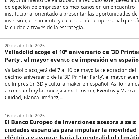
El Ayuntamiento de Valladolid ha recibido este jueves a u
delegación de empresarios mexicanos en un encuentro
institucional orientado a presentar las oportunidades de
inversión, crecimiento y colaboración empresarial que of
la ciudad a través de la estrategia...
Fecha
de
20 de abril de 2026
la
Valladolid acoge el 10º aniversario de ‘3D Printe
noticia
Party’, el mayor evento de impresión en españo
Valladolid acogerá del 7 al 10 de mayo la celebración del
décimo aniversario de la ‘3D Printer Party’, el mayor even
de impresión 3D y cultura maker en español. Así lo han 
a conocer hoy la concejala de Turismo, Eventos y Marca
Ciudad, Blanca Jiménez,...
Fecha
de
16 de abril de 2026
la
El Banco Europeo de Inversiones asesora a seis
noticia
ciudades españolas para impulsar la movilidad
eléctrica y avanzar hacia la neutralidad climáti