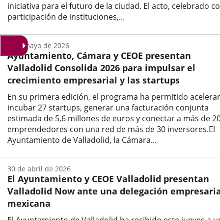
iniciativa para el futuro de la ciudad. El acto, celebrado co
participación de instituciones,...
Fecha
de
5 de mayo de 2026
la
Ayuntamiento, Cámara y CEOE presentan
noticia
Valladolid Consolida 2026 para impulsar el
crecimiento empresarial y las startups
En su primera edición, el programa ha permitido acelerar
incubar 27 startups, generar una facturación conjunta
estimada de 5,6 millones de euros y conectar a más de 2
emprendedores con una red de más de 30 inversores.El
Ayuntamiento de Valladolid, la Cámara...
Fecha
de
30 de abril de 2026
la
El Ayuntamiento y CEOE Valladolid presentan
noticia
Valladolid Now ante una delegación empresaria
mexicana