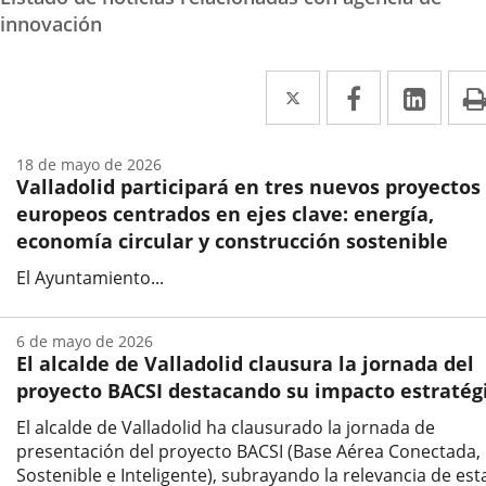
innovación
Twitter
Enlace
Facebook
Enlace
Link
Enla
a
a
a
una
una
una
18 de mayo de 2026
Valladolid participará en tres nuevos proyectos
aplicación
aplicación
aplic
europeos centrados en ejes clave: energía,
externa.
externa.
exte
economía circular y construcción sostenible
El Ayuntamiento...
Fecha
de
6 de mayo de 2026
la
El alcalde de Valladolid clausura la jornada del
noticia
proyecto BACSI destacando su impacto estratég
El alcalde de Valladolid ha clausurado la jornada de
presentación del proyecto BACSI (Base Aérea Conectada,
Sostenible e Inteligente), subrayando la relevancia de est