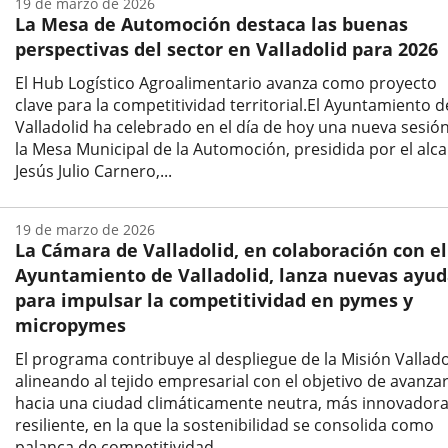
19 de marzo de 2026
la
La Mesa de Automoción destaca las buenas
noticia
perspectivas del sector en Valladolid para 2026
El Hub Logístico Agroalimentario avanza como proyecto
clave para la competitividad territorial.El Ayuntamiento d
Valladolid ha celebrado en el día de hoy una nueva sesió
la Mesa Municipal de la Automoción, presidida por el alca
Jesús Julio Carnero,...
Fecha
de
19 de marzo de 2026
la
La Cámara de Valladolid, en colaboración con el
noticia
Ayuntamiento de Valladolid, lanza nuevas ayud
para impulsar la competitividad en pymes y
micropymes
El programa contribuye al despliegue de la Misión Vallado
alineando al tejido empresarial con el objetivo de avanza
hacia una ciudad climáticamente neutra, más innovadora
resiliente, en la que la sostenibilidad se consolida como
palanca de competitividad...