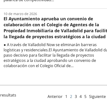
Fecha
de
10 de marzo de 2026
la
El Ayuntamiento aprueba un convenio de
noticia
colaboración con el Colegio de Agentes de la
Propiedad Inmobiliaria de Valladolid para facili
la llegada de proyectos estratégicos a la ciudad
● A través de Valladolid Now se eliminarán barreras
logísticas y residenciales.El Ayuntamiento de Valladolid d
paso decisivo para facilitar la llegada de proyectos
estratégicos a la ciudad aprobando un convenio de
colaboración con el Colegio Oficial de...
Fecha
de
la
noticia
 resultats
Anterior
1
2
3
4
5
Siguiente