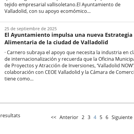
tejido empresarial vallisoletano.El Ayuntamiento de
Valladolid, con su apoyo ecomómico...
Fecha
de
25 de septiembre de 2025
la
El Ayuntamiento impulsa una nueva Estrategia
noticia
Alimentaria de la ciudad de Valladolid
· Carnero subraya el apoyo que necesita la industria en c
de internacionalización y recuerda que la Oficina Municip
de Proyectos y Atracción de Inversiones, ‘Valladolid NOW’
colaboración con CEOE Valladolid y la Cámara de Comerc
tiene como...
Fecha
de
la
noticia
 resultats
<<
Anterior
2
3
4
5
6
Siguiente