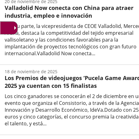
20 de noviembre de 2025
la
Valladolid Now conecta con China para atraer
noticia
industria, empleo e innovación
Por su parte, la vicepresidenta de CEOE Valladolid, Merc
Arana, destaca la competitividad del tejido empresarial
vallisoletano y las condiciones favorables para la
implantación de proyectos tecnológicos con gran futuro
internacional.Valladolid Now conecta...
Fecha
de
18 de noviembre de 2025
la
Los Premios de videojuegos ‘Pucela Game Award
noticia
2025 ya cuentan con 15 finalistas
Los cinco ganadores se conocerán el 2 de diciembre en 
evento que organiza el Consistorio, a través de la Agenci
Innovación y Desarrollo Económico, IdeVa.Dotado con 25
euros y cinco categorías, el concurso premia la creativida
el talento, y está...
Fecha
de