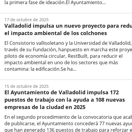
la primera fase de ideación.El Ayuntamiento...
Fecha
de
17 de octubre de 2025
la
Valladolid impulsa un nuevo proyecto para redu
noticia
el impacto ambiental de los colchones
El Consistorio vallisoletano y la Universidad de Valladolid,
través de su Fundación, hanpuesto en marcha este proy
piloto de economía circular, RestBuilt, para reducir el
impacto ambiental en uno de los sectores que más
contamina: la edificación.Se ha...
Fecha
de
15 de octubre de 2025
la
El Ayuntamiento de Valladolid impulsa 172
noticia
puestos de trabajo con la ayuda a 108 nuevas
empresas de la ciudad en 2025
En el segundo procedimiento de la convocatoria que aca
de publicarse, el Ayuntamiento concederá 77 nuevas ayu
que han generado 136 puestos de trabajo para reforzar e