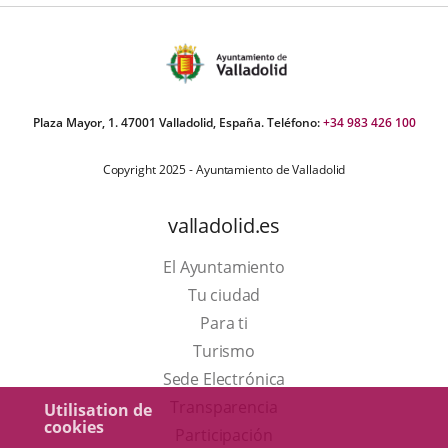
Plaza Mayor, 1. 47001 Valladolid, España. Teléfono:
+34 983 426 100
Copyright 2025 - Ayuntamiento de Valladolid
valladolid.es
El Ayuntamiento
Tu ciudad
Para ti
Este
Turismo
enlace
Enlace
Sede Electrónica
se
a
Transparencia
Utilisation de
cookies
abrirá
una
Participación