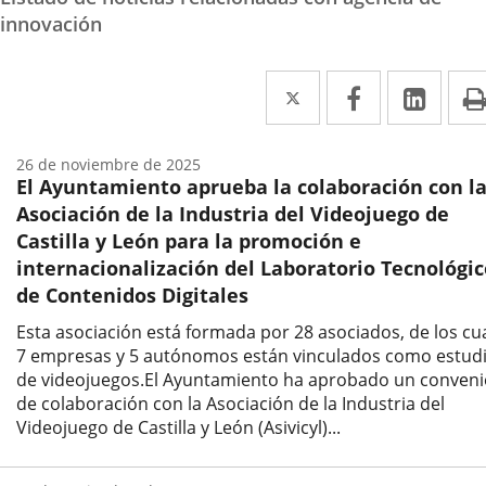
innovación
Twitter
Enlace
Facebook
Enlace
Link
Enla
a
a
a
una
una
una
26 de noviembre de 2025
El Ayuntamiento aprueba la colaboración con l
aplicación
aplicación
aplic
Asociación de la Industria del Videojuego de
externa.
externa.
exte
Castilla y León para la promoción e
internacionalización del Laboratorio Tecnológic
de Contenidos Digitales
Esta asociación está formada por 28 asociados, de los cu
7 empresas y 5 autónomos están vinculados como estud
de videojuegos.El Ayuntamiento ha aprobado un conveni
de colaboración con la Asociación de la Industria del
Videojuego de Castilla y León (Asivicyl)...
Fecha
de