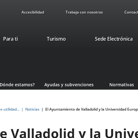
Accesibilidad
Trabaja con nosotros
Contac
Este
En
Para ti
Turismo
Sede Electrónica
enlace
a
se
u
abrirá
ap
en
ex
una
ventana
¿Dónde estamos?
Ayudas y subvenciones
Normativas
nueva.
e utilidad...
Noticias
El Ayuntamiento de Valladolid y la Universidad Euro
 Valladolid y la Uni