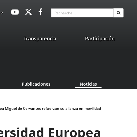
avaHeaderSocial
Enlace
Enlace
Enlace
Recherche
to
Recherch
a
a
a
una
una
una
aplicación
aplicación
aplicación
lace
Transparencia
Participación
externa.
externa.
externa.
na
licación
terna.
Publicaciones
Noticias
pea Miguel de Cervantes refuerzan su alianza en movilidad
versidad Europea