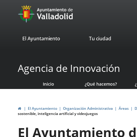
Portal
Saltar al contenido
avaTop
Web
del
Ayuntamiento
valladolid.es
El Ayuntamiento
Tu ciudad
de
Valladolid
Agencia de Innovación
Inicio
¿Qué hacemos?
Inicio
El Ayuntamiento
Organización Administrativa
Áreas
D
sostenible, inteligencia artificial y videojuegos
El Ayuntamiento de