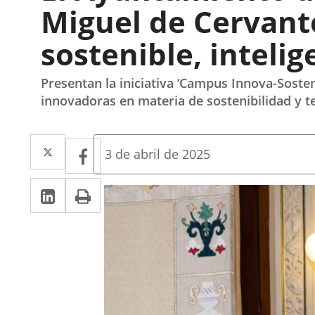
Miguel de Cervant
sostenible, intelig
Presentan la iniciativa ‘Campus Innova-Sosten
innovadoras en materia de sostenibilidad y te
Twitter
Enlace
Facebook
Enlace
Fecha
3 de abril de 2025
de
a
a
la
LinkedIn
Enlace
Imprimir
una
noticia
una
a
aplicación
aplicación
una
externa.
externa.
aplicación
externa.