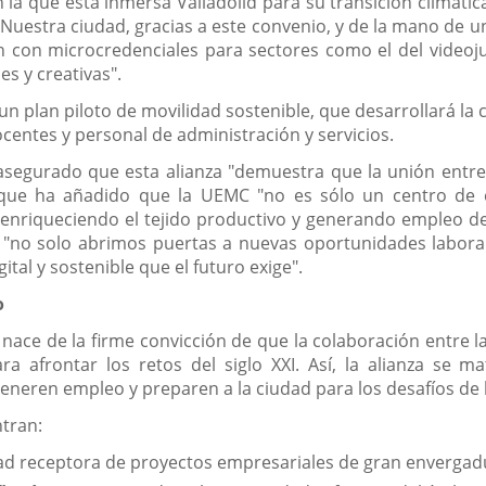
a que está inmersa Valladolid para su transición climática
 Nuestra ciudad, gracias a este convenio, y de la mano de 
con microcredenciales para sectores como el del videojuego
es y creativas".
n plan piloto de movilidad sostenible, que desarrollará la co
centes y personal de administración y servicios.
asegurado que esta alianza "demuestra que la unión entre l
lo que ha añadido que la UEMC "no es sólo un centro de
enriqueciendo el tejido productivo y generando empleo de c
, "no solo abrimos puertas a nuevas oportunidades labora
ital y sostenible que el futuro exige".
o
nace de la firme convicción de que la colaboración entre l
ara afrontar los retos del siglo XXI. Así, la alianza se 
generen empleo y preparen a la ciudad para los desafíos de l
ntran:
d receptora de proyectos empresariales de gran envergad