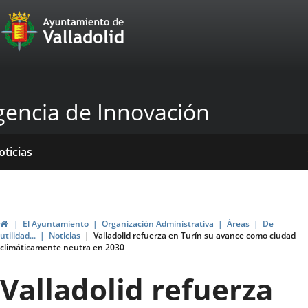
Portal
Saltar al contenido
Web
del
Ayuntamiento
gencia de Innovación
de
Valladolid
icio
Qué
Dónde
yudas
ormativas
blicaciones
oticias
acemos?
stamos?
ubvenciones
Inicio
El Ayuntamiento
Organización Administrativa
Áreas
De
utilidad...
Noticias
Valladolid refuerza en Turín su avance como ciudad
climáticamente neutra en 2030
Valladolid refuerza