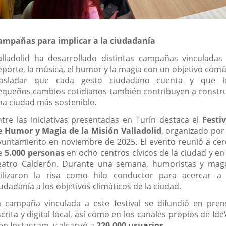
ampañas para implicar a la ciudadanía
alladolid ha desarrollado distintas campañas vinculadas 
eporte, la música, el humor y la magia con un objetivo comú
rasladar que cada gesto ciudadano cuenta y que l
equeños cambios cotidianos también contribuyen a constru
na ciudad más sostenible.
ntre las iniciativas presentadas en Turín destaca el
Festiv
e Humor y Magia de la Misión Valladolid
, organizado por 
yuntamiento en noviembre de 2025. El evento reunió a cer
e
5.000 personas
en ocho centros cívicos de la ciudad y en 
eatro Calderón. Durante una semana, humoristas y mag
tilizaron la risa como hilo conductor para acercar a 
udadanía a los objetivos climáticos de la ciudad.
a campaña vinculada a este festival se difundió en pren
crita y digital local, así como en los canales propios de Id
 en Instagram, y alcanzó a
220.000 usuarios
.