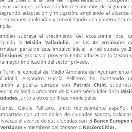
uevas acciones, reforzando los mecanismos de seguimient
ntegrando adaptación y mitigación, ampliando el alcance 
as emisiones analizadas y consolidando una gobernanza m
mplia.
ambién subraya el crecimiento del ecosistema local q
espalda la
Misión Valladolid.
De las
42 entidades
q
ormaban parte de este impulso inicial, la red supera ya
2
dhesiones
, gracias al proyecto Embajadores de la Misión y
na mayor implicación del sector privado.
n Turín, el concejal de Medio Ambiente del Ayuntamiento 
alladolid, Alejandro García Pellitero, ha mantenido u
eunión a puerta cerrada con
Patrick Child
, subdirect
eneral de Medio Ambiente de la Comisión y líder de la
Misi
iudades
, junto a otros políticos municipales.
demás, García Pellitero, único representante español, 
ompartido con otros ediles de ciudades suecas, italianas
slovacas el avance de sus ciudades con el
Banco Europeo 
nversiones
y miembros del consorcio
NetZeroCities.