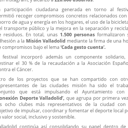
a participación ciudadana generada en torno al festiv
ermitió recoger compromisos concretos relacionados con 
orro de agua y energía en los hogares, el uso de la biciclet
el transporte público y la mejora en la separación y recicla
e residuos. En total, unas
1.500 personas
formalizaron 
dhesión a la
Misión Valladolid
mediante la firma de una ho
e compromisos bajo el lema
‘Cada gesto cuenta’.
l festival incorporó además un componente solidario, 
estinar el 30 % de la recaudación a la Asociación Españo
ontra el Cáncer.
tro de los proyectos que se han compartido con otr
epresentantes de las ciudades misión ha sido el traba
onjunto que está impulsando el Ayuntamiento con 
Conexión Deporte Valladolid’,
que agrupa por primera vez
os ocho clubes más representativos de la ciudad con 
bjetivo de impulsar, coordinar y fomentar el deporte local p
 valor social, inclusivo y sostenible.
alladolid continúa así consolidando su papel dentro de 