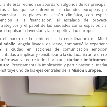
urante esta reunión se abordaron algunos de los principal
etos a los que se enfrentan las ciudades europeas pa
esarrollar sus planes de acción climática, con especi
tención a la financiación, el escalado de proyect
stratégicos y el papel de las ciudades como espacios cla
ara impulsar la inversión y la competitividad europea.
n el marco de la conferencia, la coordinadora de
Misi
alladolid
, Ángela Rivada, de IdeVa, compartió la experienc
e la ciudad en acciones de comunicación emocion
ientadas a implicar y sensibilizar a la ciudadanía ante un r
omún: avanzar entre todos hacia una
ciudad climáticamen
eutra
. Precisamente la implicación y participación ciudada
nstituye uno de los ejes centrales de la
Misión Europea.