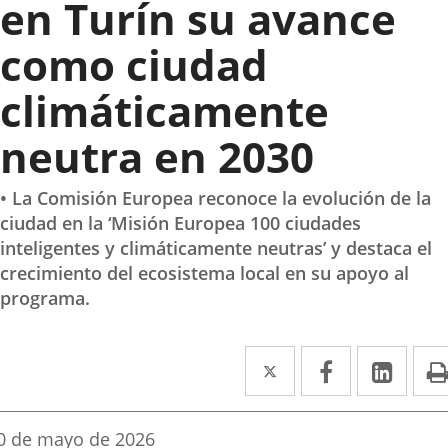
en Turín su avance
como ciudad
climáticamente
neutra en 2030
• La Comisión Europea reconoce la evolución de la
ciudad en la ‘Misión Europea 100 ciudades
inteligentes y climáticamente neutras’ y destaca el
crecimiento del ecosistema local en su apoyo al
programa.
Twitter
Enlace
Facebook
Enlace
Link
Enla
a
a
a
una
una
una
echa
0 de mayo de 2026