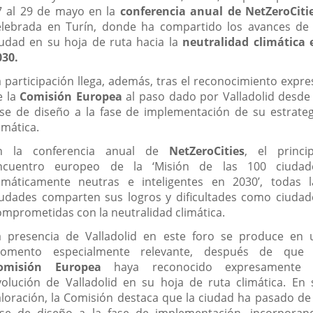
7 al 29 de mayo en la
conferencia anual de NetZeroCiti
elebrada en Turín, donde ha compartido los avances de 
iudad en su hoja de ruta hacia la
neutralidad climática 
030.
a participación llega, además, tras el reconocimiento expre
e la
Comisión Europea
al paso dado por Valladolid desde 
ase de diseño a la fase de implementación de su estrateg
imática.
n la conferencia anual de
NetZeroCities
, el princip
ncuentro europeo de la ‘Misión de las 100 ciudad
limáticamente neutras e inteligentes en 2030’, todas l
iudades comparten sus logros y dificultades como ciudad
omprometidas con la neutralidad climática.
a presencia de Valladolid en este foro se produce en 
omento especialmente relevante, después de que 
omisión Europea
haya reconocido expresamente 
volución de Valladolid en su hoja de ruta climática. En 
aloración, la Comisión destaca que la ciudad ha pasado de 
ase de diseño a la fase de implementación, incorporan