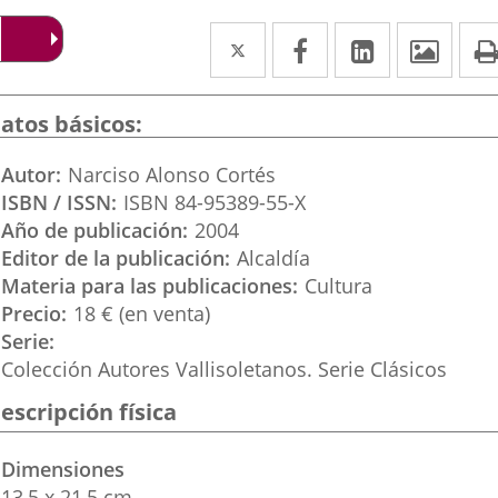
Twitter
Enlace
Facebook
Enlace
LinkedIn
Enlace
Imág
a
a
a
una
una
una
atos básicos
aplicación
aplicación
aplicación
Autor
Narciso Alonso Cortés
externa.
externa.
externa.
ISBN / ISSN
ISBN 84-95389-55-X
Año de publicación
2004
Editor de la publicación
Alcaldía
Materia para las publicaciones
Cultura
Precio
18 € (en venta)
Serie
Colección Autores Vallisoletanos. Serie Clásicos
escripción física
Dimensiones
13,5 x 21,5 cm.