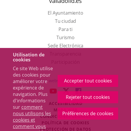
valladolid.es
El Ayuntamiento
Tu ciudad
Para ti
Este
Turismo
enlace
Enlace
Sede Electrónica
se
a
Transparencia
Utilisation de
cookies
abrirá
una
Participación
Ce site Web utilise
en
aplicación
des cookies pour
una
externa.
Accepter tout cookies
Otras webs del ayuntamiento
améliorer votre
ventana
expérience de
aderSocial
ENLACE
ENLACE
ENLACE
navigation. Plus
nueva.
Rejeter tout cookies
A
A
A
d'informations
ACCESIBILIDAD
UNA
UNA
UNA
sur
comment
MAPA WEB
APLICACIÓN
APLICACIÓN
APLICACIÓN
nous utilisons les
Préférences de cookies
r
CONDICIONES LEGALES
EXTERNA.
EXTERNA.
EXTERNA.
cookies et
POLÍTICA DE COOKIES
comment vous
PROTECCIÓN DE DATOS