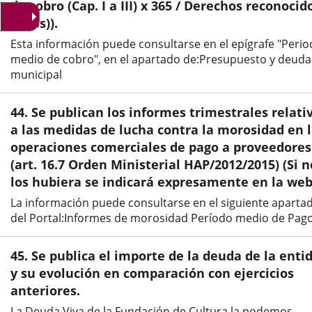
aplicación
aplicación
aplic
de cobro (Cap. I a III) x 365 / Derechos reconocid
netos)).
externa.
externa.
exte
Esta información puede consultarse en el epígrafe "Peri
medio de cobro", en el apartado de:Presupuesto y deuda
municipal
44. Se publican los informes trimestrales relati
a las medidas de lucha contra la morosidad en 
operaciones comerciales de pago a proveedores
(art. 16.7 Orden Ministerial HAP/2012/2015) (Si n
los hubiera se indicará expresamente en la web
La información puede consultarse en el siguiente aparta
del Portal:Informes de morosidad Período medio de Pag
45. Se publica el importe de la deuda de la enti
y su evolución en comparación con ejercicios
anteriores.
La Deuda Viva de la Fundación de Cultura la podemos