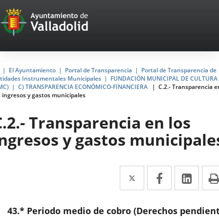
Portal
Saltar al contenido
Web
del
Ayuntamiento
Inicio
El Ayuntamiento
Portal de Transparencia
Portal de Transparencia de
tidades Instrumentales Municipales
FUNDACIÓN MUNICIPAL DE CULTURA
de
MC)
C) TRANSPARENCIA ECONÓMICO-FINANCIERA
C.2.- Transparencia e
s ingresos y gastos municipales
Valladolid
C.2.- Transparencia en los
ingresos y gastos municipale
Twitter
Enlace
Facebook
Enlace
Link
Enla
a
a
a
una
una
una
43.* Periodo medio de cobro (Derechos pendien