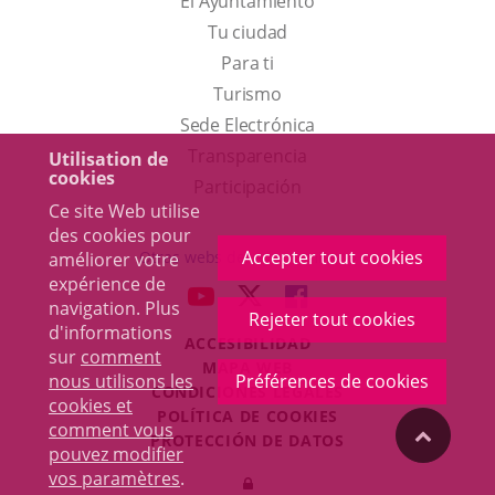
El Ayuntamiento
Tu ciudad
Para ti
Este
Turismo
enlace
Enlace
Sede Electrónica
se
a
Transparencia
Utilisation de
cookies
abrirá
una
Participación
Ce site Web utilise
en
aplicación
des cookies pour
una
externa.
Accepter tout cookies
Otras webs del ayuntamiento
améliorer votre
ventana
expérience de
aderSocial
ENLACE
ENLACE
ENLACE
navigation. Plus
nueva.
Rejeter tout cookies
A
A
A
d'informations
ACCESIBILIDAD
UNA
UNA
UNA
sur
comment
MAPA WEB
APLICACIÓN
APLICACIÓN
APLICACIÓN
nous utilisons les
Préférences de cookies
r
CONDICIONES LEGALES
EXTERNA.
EXTERNA.
EXTERNA.
cookies et
POLÍTICA DE COOKIES
comment vous
"Volver
PROTECCIÓN DE DATOS
pouvez modifier
Toggl
vos paramètres
.
Iniciar
navig
arriba"