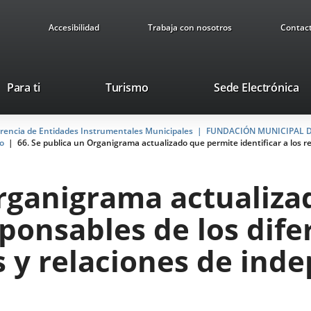
Accesibilidad
Trabaja con nosotros
Contac
Este
En
Para ti
Turismo
Sede Electrónica
enlace
a
se
u
arencia de Entidades Instrumentales Municipales
abrirá
FUNDACIÓN MUNICIPAL D
ap
to
66. Se publica un Organigrama actualizado que permite identificar a los r
en
ex
una
ventana
Organigrama actualiz
nueva.
esponsables de los dif
 y relaciones de ind