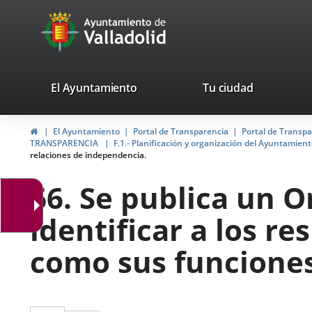
Portal
Saltar al contenido
avaTop
Web
del
Ayuntamiento
valladolid.es
El Ayuntamiento
Tu ciudad
de
Inicio
El Ayuntamiento
Portal de Transparencia
Portal de Transp
Valladolid
TRANSPARENCIA
F.1.- Planificación y organización del Ayuntamien
relaciones de independencia.
66. Se publica un 
identificar a los r
como sus funciones