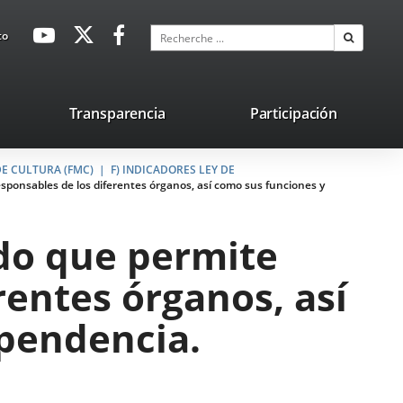
avaHeaderSocial
Enlace
Enlace
Enlace
Recherche
to
Recherch
a
a
a
una
una
una
aplicación
aplicación
aplicación
lace
Transparencia
Participación
externa.
externa.
externa.
na
E CULTURA (FMC)
licación
F) INDICADORES LEY DE
esponsables de los diferentes órganos, así como sus funciones y
terna.
ado que permite
erentes órganos, así
ependencia.