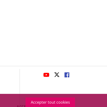
avaHeaderSocial
ENLACE
ENLACE
ENLACE
A
A
A
UNA
UNA
UNA
APLICACIÓN
APLICACIÓN
APLICACIÓN
EXTERNA.
EXTERNA.
EXTERNA.
Accepter tout cookies
Menú
ACCESIBILIDAD