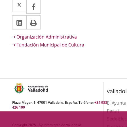
Twitter
Enlace
Facebook
Enlace
a
a
LinkedIn
Enlace
Imprimir
una
una
a
aplicación
aplicación
Descripción
Organización Administrativa
una
externa.
externa.
Fundación Municipal de Cultura
aplicación
externa.
valladol
El Ayunt
Plaza Mayor, 1. 47001 Valladolid, España. Teléfono:
+34 983
426 100
Para ti
Sede Elec
Copyright 2025 - Ayuntamiento de Valladolid
Participa