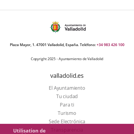
Plaza Mayor, 1. 47001 Valladolid, España. Teléfono:
+34 983 426 100
Copyright 2025 - Ayuntamiento de Valladolid
valladolid.es
El Ayuntamiento
Tu ciudad
Para ti
Este
Turismo
enlace
Enlace
Sede Electrónica
se
a
Transparencia
Utilisation de