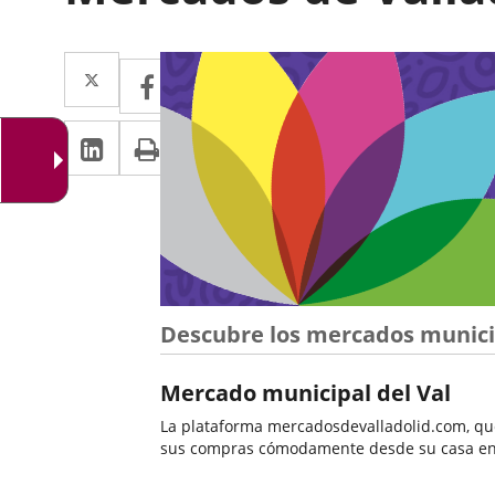
Twitter
Enlace
Facebook
Enlace
a
a
LinkedIn
Enlace
Imprimir
una
una
a
aplicación
aplicación
una
externa.
externa.
aplicación
externa.
Descubre los mercados munici
Mercados
Mercado municipal del Val
La plataforma mercadosdevalladolid.com, que 
sus compras cómodamente desde su casa en e