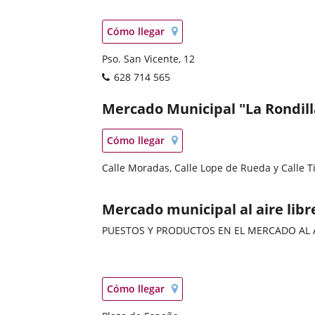
Categoría
Localización
Enlace
Cómo llegar
en
a
mapa
Adresse
Pso. San Vicente, 12
una
postale
aplicación
Téléphones
628 714 565
externa.
Mercados
Mercado Municipal "La Rondill
Categoría
Localización
Enlace
Cómo llegar
en
a
mapa
Adresse
Calle Moradas, Calle Lope de Rueda y Calle T
una
postale
aplicación
externa.
Mercados
Mercado municipal al aire libr
PUESTOS Y PRODUCTOS EN EL MERCADO AL A
Categoría
Localización
Enlace
Cómo llegar
en
a
mapa