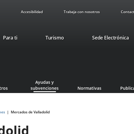
Accesibilidad
Trabaja con nosotros
Contac
Este
En
Para ti
Turismo
Sede Electrónica
enlace
a
se
u
abrirá
ap
en
ex
una
ventana
Ayudas y
nueva.
tros
subvenciones
Normativas
Public
nes
Mercados de Valladolid
dolid