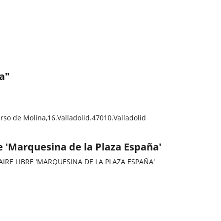
a"
irso de Molina,16.
Valladolid.
47010.
Valladolid
e 'Marquesina de la Plaza España'
IRE LIBRE 'MARQUESINA DE LA PLAZA ESPAÑA'