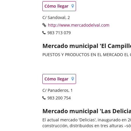
Categoría
Localización
Enlace
Cómo llegar
en
a
mapa
Adresse
C/ Sandoval, 2
una
postale
aplicación
Page
Enlace
http://www.mercadodelval.com
externa.
Web
a
Téléphones
983 713 079
una
aplicación
Mercados
Mercado municipal 'El Campill
externa.
PUESTOS Y PRODUCTOS EN EL MERCADO EL 
Categoría
Localización
Enlace
Cómo llegar
en
a
mapa
Adresse
C/ Panaderos, 1
una
postale
aplicación
Téléphones
983 200 754
externa.
Mercados
Mercado municipal 'Las Delicia
El actual mercado 'Delicias', inaugurado en 
construcción, distribuidos en tres alturas –só