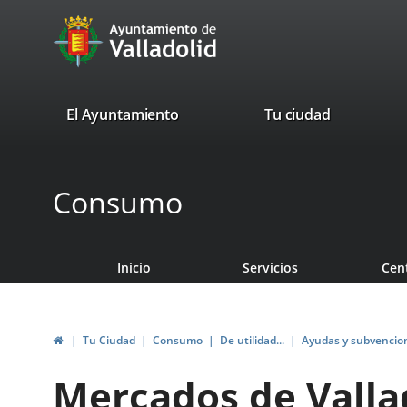
Portal
Saltar al contenido
avaTop
Web
del
Ayuntamiento
valladolid.es
El Ayuntamiento
Tu ciudad
de
Valladolid
Consumo
Inicio
Servicios
Cen
Inicio
Tu Ciudad
Consumo
De utilidad...
Ayudas y subvencio
Mercados de Valla