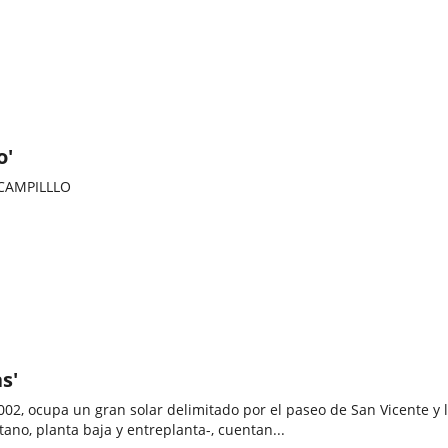
o'
CAMPILLLO
s'
2002, ocupa un gran solar delimitado por el paseo de San Vicente y 
tano, planta baja y entreplanta-, cuentan...