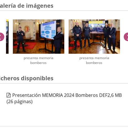
alería de imágenes
anterior
presenta memoria
presenta memoria
bomberos
bomberos
úmero
icheros disponibles
e
apositivas:
Presentación MEMORIA 2024 Bomberos DEF
2,6
MB
(26 páginas)