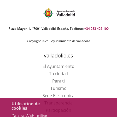
Plaza Mayor, 1. 47001 Valladolid, España. Teléfono:
+34 983 426 100
Copyright 2025 - Ayuntamiento de Valladolid
valladolid.es
El Ayuntamiento
Tu ciudad
Para ti
Este
Turismo
enlace
Enlace
Sede Electrónica
se
a
Transparencia
Utilisation de
cookies
abrirá
una
Participación
Ce site Web utilise