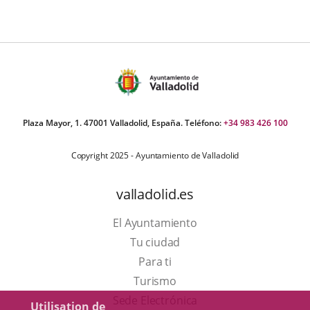
Plaza Mayor, 1. 47001 Valladolid, España. Teléfono:
+34 983 426 100
Copyright 2025 - Ayuntamiento de Valladolid
valladolid.es
El Ayuntamiento
Tu ciudad
Para ti
Este
Turismo
enlace
Enlace
Sede Electrónica
Utilisation de