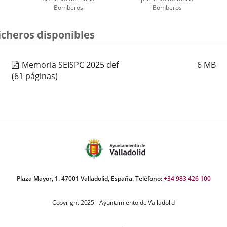
Bomberos
Bomberos
úmero
icheros disponibles
e
apositivas:
Memoria SEISPC 2025 def
6
MB
(61 páginas)
Plaza Mayor, 1. 47001 Valladolid, España. Teléfono:
+34 983 426 100
Copyright 2025 - Ayuntamiento de Valladolid