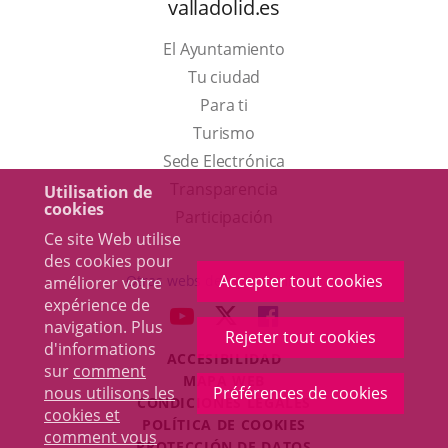
valladolid.es
El Ayuntamiento
Tu ciudad
Para ti
Este
Turismo
enlace
Enlace
Sede Electrónica
se
a
Transparencia
Utilisation de
cookies
abrirá
una
Participación
Ce site Web utilise
en
aplicación
des cookies pour
una
externa.
Accepter tout cookies
Otras webs del ayuntamiento
améliorer votre
ventana
expérience de
aderSocial
ENLACE
ENLACE
ENLACE
navigation. Plus
nueva.
Rejeter tout cookies
A
A
A
d'informations
ACCESIBILIDAD
UNA
UNA
UNA
sur
comment
MAPA WEB
APLICACIÓN
APLICACIÓN
APLICACIÓN
nous utilisons les
Préférences de cookies
r
CONDICIONES LEGALES
EXTERNA.
EXTERNA.
EXTERNA.
cookies et
POLÍTICA DE COOKIES
comment vous
PROTECCIÓN DE DATOS