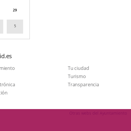
29
5
id.es
amiento
Tu ciudad
This
Turismo
Link
link
trónica
Transparencia
to
will
ción
external
open
application.
in
Otras webs del Ayuntamiento
a
pop-