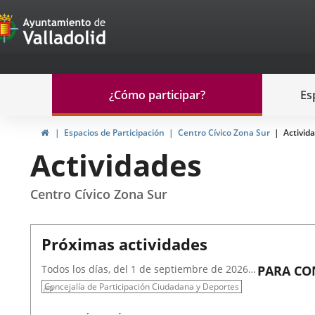
Portal
Jump to content
de
Participación
Menu
¿Cómo participar?
Es
navegación
Participación
Home
Espacios de Participación
Centro Cívico Zona Sur
Activid
Actividades
Centro Cívico Zona Sur
Próximas actividades
Todos los días, del 1 de septiembre de 2026
PARA CO
al 15 de septiembre de 2026
THE PALE
Concejalía de Participación Ciudadana y Deportes