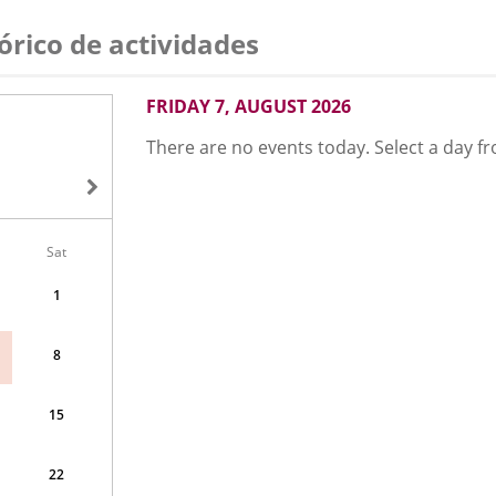
órico de actividades
AUGUST
FRIDAY 7, AUGUST 2026
2026
There are no events today. Select a day f
Sat
1
8
15
22