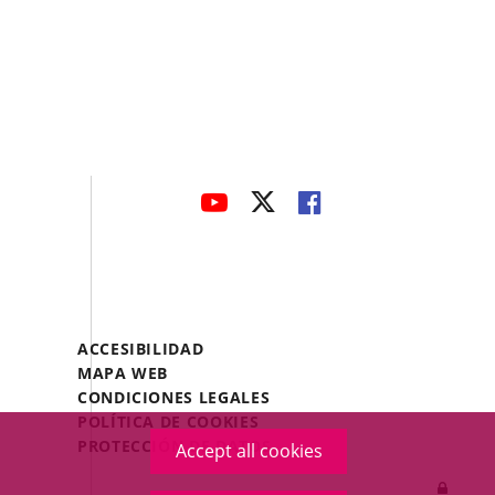
avaHeaderSocial
LINK
LINK
LINK
TO
TO
TO
EXTERNAL
EXTERNAL
EXTERNAL
APPLICATION.
APPLICATION.
APPLICATION.
Menú
ACCESIBILIDAD
Legal
MAPA WEB
Footer
CONDICIONES LEGALES
POLÍTICA DE COOKIES
PROTECCIÓN DE DATOS
Accept all cookies
Log