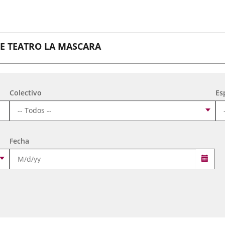
E TEATRO LA MASCARA
es y de Ocio Infantil 2026
Colectivo
Es
AN-ARCADIA
es y de Ocio Infantil 2026
Fecha
URAL LA VICTORIA
Selec
es y de Ocio Infantil 2026