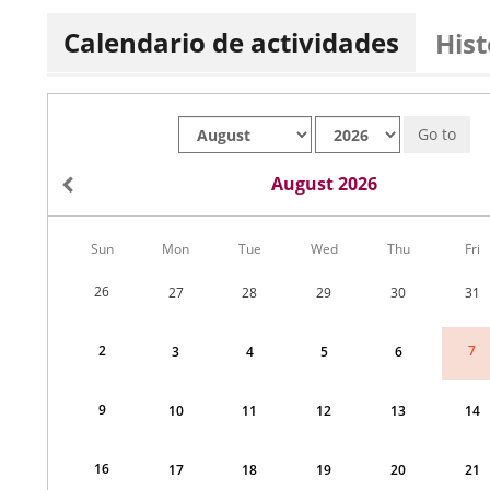
Calendario de actividades
Hist
Month
Year
Go to
August 2026
Calendar
Sun
Mon
Tue
Wed
Thu
Fri
of
Actividades
26
27
28
29
30
31
for
August
2026
2
7
3
4
5
6
9
10
11
12
13
14
16
17
18
19
20
21