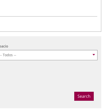
pacio
t the date
Search