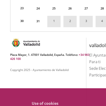
23
24
25
26
27
28
30
1
2
3
4
31
valladol
El Ayunt
Plaza Mayor, 1. 47001 Valladolid, España. Teléfono:
+34 983
426 100
Para ti
Sede Elec
Copyright 2025 - Ayuntamiento de Valladolid
Participa
Use of cookies