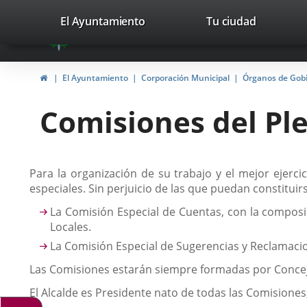
Portal
Saltar al contenido
valladolid.es
El Ayuntamiento
Tu ciudad
avaTop
Web
del
Inicio
El Ayuntamiento
Corporación Municipal
Órganos de Gob
Ayuntamiento
Comisiones del Pl
de
Valladolid
Descripción
Para la organización de su trabajo y el mejor ejer
especiales. Sin perjuicio de las que puedan constitu
La Comisión Especial de Cuentas, con la composi
Locales.
La Comisión Especial de Sugerencias y Reclamaci
Las Comisiones estarán siempre formadas por Conceja
El Alcalde es Presidente nato de todas las Comisiones