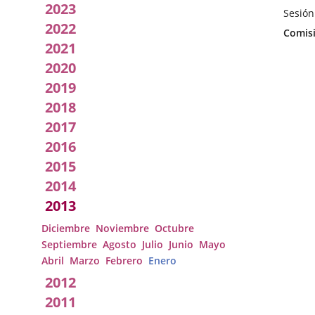
2023
por
Sesión
2022
Fecha
Categor
Comisi
la
de
2021
la
Comisión
2020
Sesión
2019
2018
2017
2016
2015
2014
2013
Diciembre
Noviembre
Octubre
Septiembre
Agosto
Julio
Junio
Mayo
Abril
Marzo
Febrero
Enero
2012
2011