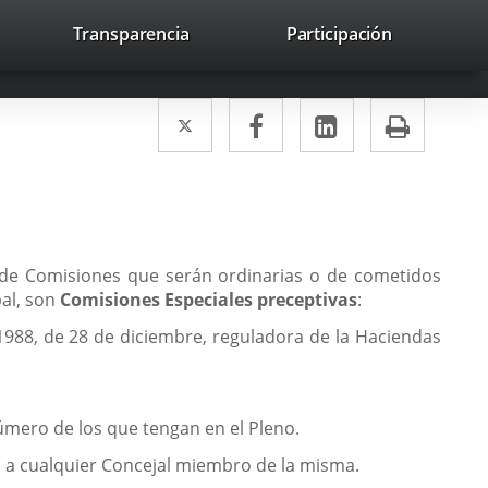
lace
Transparencia
Participación
avaHeaderSocial
Enlace
Enlace
Enlace
Buscar
to
Buscar
a
a
a
a
una
una
una
icación
Twitter
Enlace
Facebook
Enlace
LinkedIn
Enlace
Impri
aplicación
aplicación
aplicación
erna.
a
a
a
externa.
externa.
externa.
una
una
una
aplicación
aplicación
aplicación
externa.
externa.
externa.
á de Comisiones que serán ordinarias o de cometidos
pal, son
Comisiones Especiales preceptivas
:
1988, de 28 de diciembre, reguladora de la Haciendas
úmero de los que tengan en el Pleno.
n, a cualquier Concejal miembro de la misma.