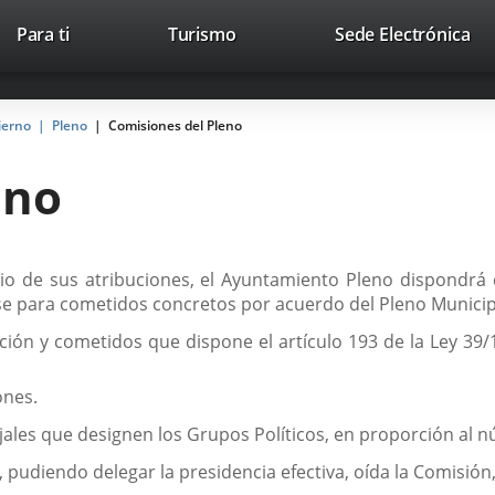
Este
En
Para ti
Turismo
Sede Electrónica
Accesibilidad
Trabaja con nosotros
Contac
enlace
a
se
un
abrirá
apl
ierno
Pleno
Comisiones del Pleno
en
ext
una
eno
ventana
nueva.
cicio de sus atribuciones, el Ayuntamiento Pleno dispondr
irse para cometidos concretos por acuerdo del Pleno Munici
ción y cometidos que dispone el artículo 193 de la Ley 39/
ones.
les que designen los Grupos Políticos, en proporción al n
, pudiendo delegar la presidencia efectiva, oída la Comisió