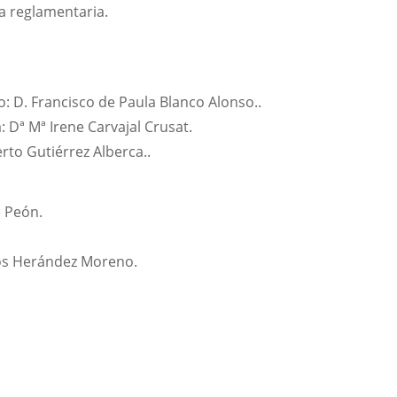
ma reglamentaria.
D. Francisco de Paula Blanco Alonso..
 Dª Mª Irene Carvajal Crusat.
to Gutiérrez Alberca..
e Peón.
rlos Herández Moreno.