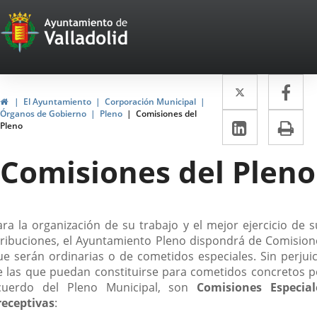
Portal
Saltar al contenido
Web
del
Twitter
Enlace
Fa
Enl
Ayuntamiento
Inicio
El Ayuntamiento
Corporación Municipal
a
a
Órganos de Gobierno
Pleno
Comisiones del
de
LinkedIn
Enlace
Im
Pleno
una
un
a
Valladolid
aplicació
apl
Comisiones del Pleno
una
externa.
ext
aplicaci
externa.
escripción
ara la organización de su trabajo y el mejor ejercicio de s
tribuciones, el Ayuntamiento Pleno dispondrá de Comision
ue serán ordinarias o de cometidos especiales. Sin perjuic
e las que puedan constituirse para cometidos concretos p
cuerdo del Pleno Municipal, son
Comisiones Especial
receptivas
: