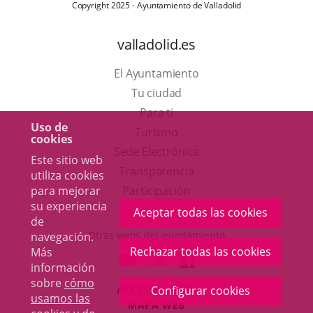
Copyright 2025 - Ayuntamiento de Valladolid
valladolid.es
El Ayuntamiento
Tu ciudad
Para ti
Uso de
Este
Turismo
cookies
enlace
Enlace
Sede Electrónica
Este sitio web
se
a
Transparencia
utiliza cookies
abrirá
una
Participación
para mejorar
su experiencia
en
aplicación
Aceptar todas las cookies
de
una
externa.
Otras webs del ayuntamiento
navegación.
ventana
Rechazar todas las cookies
Más
aderSocial
ENLACE
ENLACE
ENLACE
información
nueva.
A
A
A
sobre
cómo
ACCESIBILIDAD
Configurar cookies
UNA
UNA
UNA
usamos las
MAPA WEB
APLICACIÓN
APLICACIÓN
APLICACIÓN