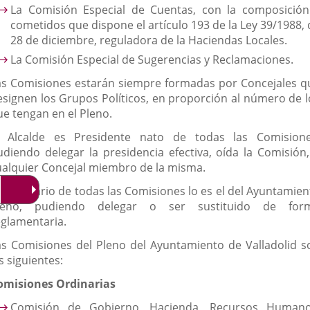
La Comisión Especial de Cuentas, con la composición
cometidos que dispone el artículo 193 de la Ley 39/1988, 
28 de diciembre, reguladora de la Haciendas Locales.
La Comisión Especial de Sugerencias y Reclamaciones.
as Comisiones estarán siempre formadas por Concejales q
esignen los Grupos Políticos, en proporción al número de l
ue tengan en el Pleno.
l Alcalde es Presidente nato de todas las Comisione
udiendo delegar la presidencia efectiva, oída la Comisión,
ualquier Concejal miembro de la misma.
l Secretario de todas las Comisiones lo es el del Ayuntamien
leno, pudiendo delegar o ser sustituido de for
eglamentaria.
as Comisiones del Pleno del Ayuntamiento de Valladolid s
s siguientes:
omisiones Ordinarias
Comisión de Gobierno, Hacienda, Recursos Humano