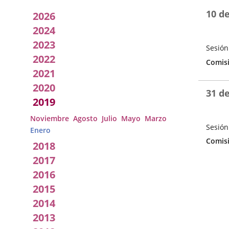
Acuerdos
10 d
2026
adoptados
2024
2023
por
Sesión
2022
Fecha
Categor
Comisi
la
de
2021
la
Comisión
2020
Sesión
31 d
2019
Noviembre
Agosto
Julio
Mayo
Marzo
Sesión
Enero
Fecha
Categor
Comisi
2018
de
la
2017
Sesión
2016
2015
2014
2013