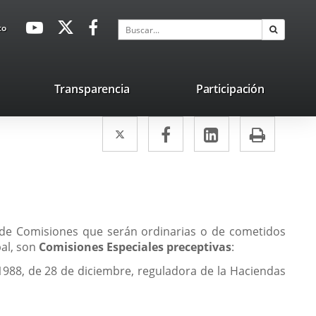
avaHeaderSocial
Enlace
Enlace
Enlace
Buscar
to
Buscar
a
a
a
una
una
una
aplicación
aplicación
aplicación
lace
Transparencia
Participación
externa.
externa.
externa.
na
Twitter
Enlace
Facebook
Enlace
LinkedIn
Enlace
Impri
licación
a
a
a
terna.
una
una
una
aplicación
aplicación
aplicación
externa.
externa.
externa.
á de Comisiones que serán ordinarias o de cometidos
pal, son
Comisiones Especiales preceptivas
:
1988, de 28 de diciembre, reguladora de la Haciendas