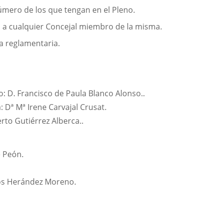
úmero de los que tengan en el Pleno.
n, a cualquier Concejal miembro de la misma.
ma reglamentaria.
D. Francisco de Paula Blanco Alonso..
 Dª Mª Irene Carvajal Crusat.
to Gutiérrez Alberca..
e Peón.
rlos Herández Moreno.