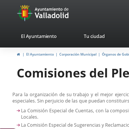
Portal
Saltar al contenido
avaTop
Web
del
Ayuntamiento
valladolid.es
El Ayuntamiento
Tu ciudad
de
Inicio
El Ayuntamiento
Corporación Municipal
Órganos de Gob
Valladolid
Comisiones del Pl
Descripción
Para la organización de su trabajo y el mejor ejer
especiales. Sin perjuicio de las que puedan constitu
La Comisión Especial de Cuentas, con la composi
Locales.
La Comisión Especial de Sugerencias y Reclamaci