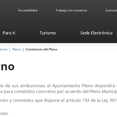
Accesibilidad
Trabaja con nosotros
Contac
Este
En
Para ti
Turismo
Sede Electrónica
enlace
a
se
u
ierno
Pleno
Comisiones del Pleno
abrirá
ap
en
ex
eno
una
ventana
nueva.
cicio de sus atribuciones, el Ayuntamiento Pleno dispondr
irse para cometidos concretos por acuerdo del Pleno Munici
ción y cometidos que dispone el artículo 193 de la Ley 39/
ones.