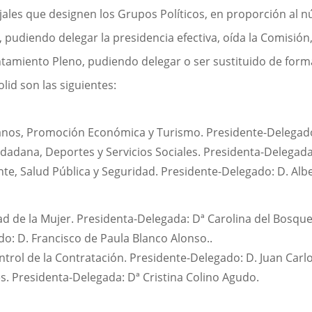
les que designen los Grupos Políticos, en proporción al n
, pudiendo delegar la presidencia efectiva, oída la Comisió
untamiento Pleno, pudiendo delegar o ser sustituido de for
id son las siguientes:
os, Promoción Económica y Turismo. Presidente-Delegado: 
dadana, Deportes y Servicios Sociales. Presidenta-Delegada:
, Salud Pública y Seguridad. Presidente-Delegado: D. Alber
ad de la Mujer. Presidenta-Delegada: Dª Carolina del Bosqu
o: D. Francisco de Paula Blanco Alonso..
ontrol de la Contratación. Presidente-Delegado: D. Juan Ca
. Presidenta-Delegada: Dª Cristina Colino Agudo.