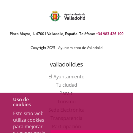
Plaza Mayor, 1. 47001 Valladolid, España. Teléfono:
+34 983 426 100
Copyright 2025 - Ayuntamiento de Valladolid
valladolid.es
El Ayuntamiento
Tu ciudad
Para ti
Uso de
Este
Turismo
cookies
enlace
Enlace
Sede Electrónica
Este sitio web
se
a
Transparencia
utiliza cookies
abrirá
una
para mejorar
Participación