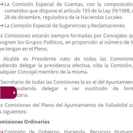
La Comisión Especial de Cuentas, con la composición
cometidos que dispone el artículo 193 de la Ley 39/1988, 
28 de diciembre, reguladora de la Haciendas Locales.
La Comisión Especial de Sugerencias y Reclamaciones.
as Comisiones estarán siempre formadas por Concejales q
esignen los Grupos Políticos, en proporción al número de l
ue tengan en el Pleno.
l Alcalde es Presidente nato de todas las Comisione
udiendo delegar la presidencia efectiva, oída la Comisión,
ualquier Concejal miembro de la misma.
l Secretario de todas las Comisiones lo es el del Ayuntamien
leno, pudiendo delegar o ser sustituido de for
eglamentaria.
as Comisiones del Pleno del Ayuntamiento de Valladolid s
s siguientes:
omisiones Ordinarias
Comisión de Gobierno, Hacienda, Recursos Humano