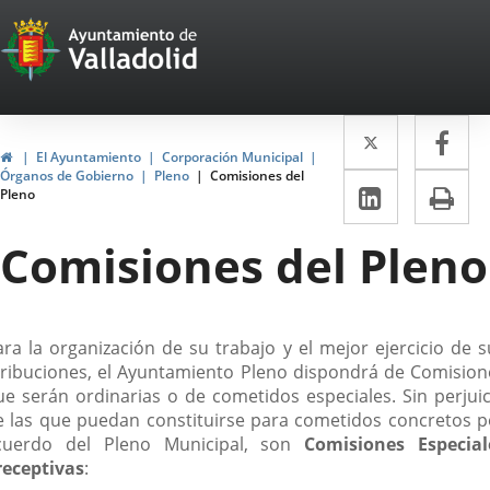
Portal
Saltar al contenido
Web
del
Twitter
Enlace
Fa
Enl
Ayuntamiento
Inicio
El Ayuntamiento
Corporación Municipal
a
a
Órganos de Gobierno
Pleno
Comisiones del
de
LinkedIn
Enlace
Im
Pleno
una
un
a
Valladolid
aplicació
apl
Comisiones del Pleno
una
externa.
ext
aplicaci
externa.
escripción
ara la organización de su trabajo y el mejor ejercicio de s
tribuciones, el Ayuntamiento Pleno dispondrá de Comision
ue serán ordinarias o de cometidos especiales. Sin perjuic
e las que puedan constituirse para cometidos concretos p
cuerdo del Pleno Municipal, son
Comisiones Especial
receptivas
: