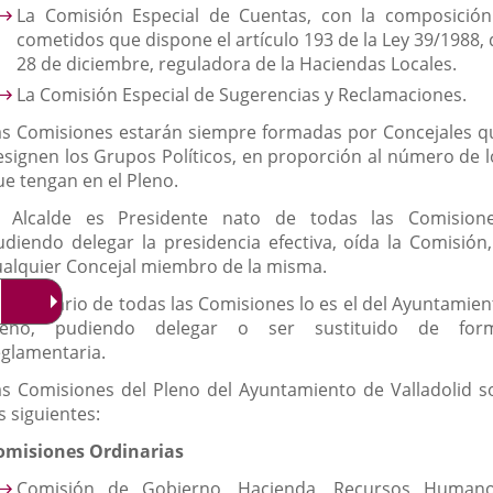
La Comisión Especial de Cuentas, con la composición
cometidos que dispone el artículo 193 de la Ley 39/1988, 
28 de diciembre, reguladora de la Haciendas Locales.
La Comisión Especial de Sugerencias y Reclamaciones.
as Comisiones estarán siempre formadas por Concejales q
esignen los Grupos Políticos, en proporción al número de l
ue tengan en el Pleno.
l Alcalde es Presidente nato de todas las Comisione
udiendo delegar la presidencia efectiva, oída la Comisión,
ualquier Concejal miembro de la misma.
l Secretario de todas las Comisiones lo es el del Ayuntamien
leno, pudiendo delegar o ser sustituido de for
eglamentaria.
as Comisiones del Pleno del Ayuntamiento de Valladolid s
s siguientes:
omisiones Ordinarias
Comisión de Gobierno, Hacienda, Recursos Humano