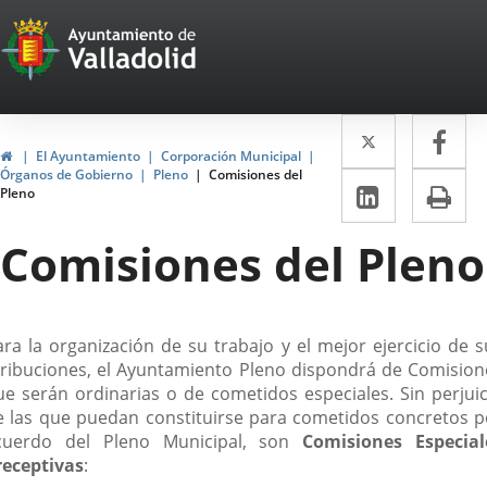
Portal
Saltar al contenido
Web
del
Twitter
Enlace
Fa
Enl
Ayuntamiento
Inicio
El Ayuntamiento
Corporación Municipal
a
a
Órganos de Gobierno
Pleno
Comisiones del
de
LinkedIn
Enlace
Im
Pleno
una
un
a
Valladolid
aplicació
apl
Comisiones del Pleno
una
externa.
ext
aplicaci
externa.
escripción
ara la organización de su trabajo y el mejor ejercicio de s
tribuciones, el Ayuntamiento Pleno dispondrá de Comision
ue serán ordinarias o de cometidos especiales. Sin perjuic
e las que puedan constituirse para cometidos concretos p
cuerdo del Pleno Municipal, son
Comisiones Especial
receptivas
: