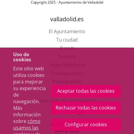
Copyright 2025 - Ayuntamiento de Valladolid
valladolid.es
El Ayuntamiento
Tu ciudad
Para ti
Uso de
Este
Turismo
cookies
enlace
Enlace
Sede Electrónica
Este sitio web
se
a
Transparencia
utiliza cookies
abrirá
una
Participación
para mejorar
su experiencia
en
aplicación
Aceptar todas las cookies
de
una
externa.
Otras webs del ayuntamiento
navegación.
ventana
Rechazar todas las cookies
Más
aderSocial
ENLACE
ENLACE
ENLACE
información
nueva.
A
A
A
sobre
cómo
ACCESIBILIDAD
Configurar cookies
UNA
UNA
UNA
usamos las
MAPA WEB
APLICACIÓN
APLICACIÓN
APLICACIÓN