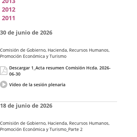
2013
2012
2011
30 de junio de 2026
Comisión de Gobierno, Hacienda, Recursos Humanos,
Promoción Económica y Turismo
Fecha
Actas/Acuerdos
Descargar 1_Acta resumen Comisión Hcda. 2026-
de
06-30
la
Sesión
Vídeo
Enlace
Vídeo de la sesión plenaria
del
a
pleno
una
aplicación
18 de junio de 2026
externa.
Comisión de Gobierno, Hacienda, Recursos Humanos,
Promoción Económica y Turismo_Parte 2
Fecha
Actas/Acuerdos