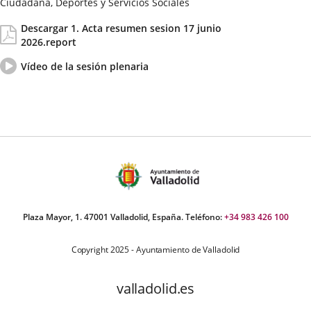
Ciudadana, Deportes y Servicios Sociales
Fecha
Actas/Acuerdos
Descargar 1. Acta resumen sesion 17 junio
de
2026.report
la
Sesión
Vídeo
Enlace
Vídeo de la sesión plenaria
del
a
pleno
una
aplicación
externa.
Plaza Mayor, 1. 47001 Valladolid, España. Teléfono:
+34 983 426 100
Copyright 2025 - Ayuntamiento de Valladolid
valladolid.es