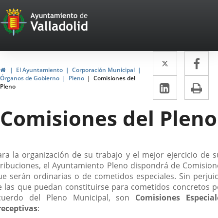
Portal
Saltar al contenido
Web
del
Twitter
Enlace
Fa
Enl
Ayuntamiento
Inicio
El Ayuntamiento
Corporación Municipal
a
a
Órganos de Gobierno
Pleno
Comisiones del
de
LinkedIn
Enlace
Im
Pleno
una
un
a
Valladolid
aplicació
apl
Comisiones del Pleno
una
externa.
ext
aplicaci
externa.
escripción
ara la organización de su trabajo y el mejor ejercicio de s
tribuciones, el Ayuntamiento Pleno dispondrá de Comision
ue serán ordinarias o de cometidos especiales. Sin perjuic
e las que puedan constituirse para cometidos concretos p
cuerdo del Pleno Municipal, son
Comisiones Especial
receptivas
: