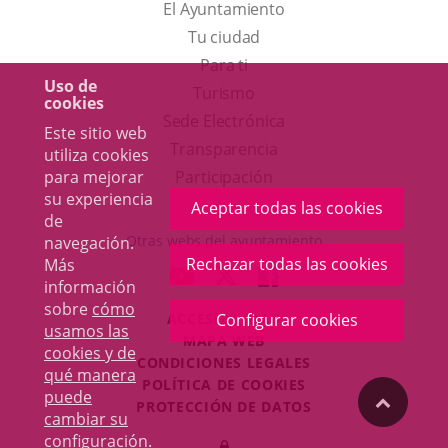
El Ayuntamiento
Tu ciudad
Para ti
Uso de
Este
Turismo
cookies
enlace
Enlace
Sede Electrónica
Este sitio web
se
a
Transparencia
utiliza cookies
abrirá
una
para mejorar
Participación
su experiencia
en
aplicación
Aceptar todas las cookies
de
una
externa.
Otras webs del ayuntamiento
navegación.
ventana
Rechazar todas las cookies
Más
aderSocial
ENLACE
ENLACE
ENLACE
información
nueva.
A
A
A
sobre
cómo
ACCESIBILIDAD
Configurar cookies
UNA
UNA
UNA
usamos las
MAPA WEB
APLICACIÓN
APLICACIÓN
APLICACIÓN
cookies y de
r
CONDICIONES LEGALES
EXTERNA.
EXTERNA.
EXTERNA.
qué manera
POLÍTICA DE COOKIES
puede
"Volver
PROTECCIÓN DE DATOS
cambiar su
Toggl
configuración
.
Iniciar
navig