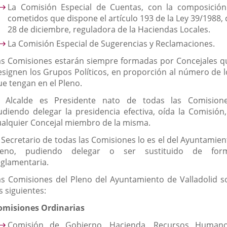
La Comisión Especial de Cuentas, con la composición
cometidos que dispone el artículo 193 de la Ley 39/1988, 
28 de diciembre, reguladora de la Haciendas Locales.
La Comisión Especial de Sugerencias y Reclamaciones.
as Comisiones estarán siempre formadas por Concejales q
esignen los Grupos Políticos, en proporción al número de l
ue tengan en el Pleno.
l Alcalde es Presidente nato de todas las Comisione
udiendo delegar la presidencia efectiva, oída la Comisión,
ualquier Concejal miembro de la misma.
l Secretario de todas las Comisiones lo es el del Ayuntamien
leno, pudiendo delegar o ser sustituido de for
eglamentaria.
as Comisiones del Pleno del Ayuntamiento de Valladolid s
s siguientes:
omisiones Ordinarias
Comisión de Gobierno, Hacienda, Recursos Humano