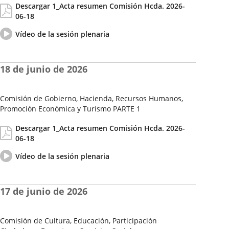
Descargar 1_Acta resumen Comisión Hcda. 2026-
de
06-18
la
Sesión
Vídeo
Enlace
Vídeo de la sesión plenaria
del
a
pleno
una
aplicación
18 de junio de 2026
externa.
Comisión de Gobierno, Hacienda, Recursos Humanos,
Promoción Económica y Turismo PARTE 1
Fecha
Actas/Acuerdos
Descargar 1_Acta resumen Comisión Hcda. 2026-
de
06-18
la
Sesión
Vídeo
Enlace
Vídeo de la sesión plenaria
del
a
pleno
una
aplicación
17 de junio de 2026
externa.
Comisión de Cultura, Educación, Participación