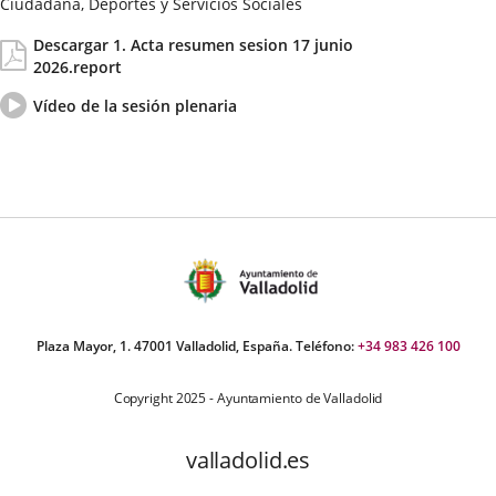
Ciudadana, Deportes y Servicios Sociales
Fecha
Actas/Acuerdos
Descargar 1. Acta resumen sesion 17 junio
de
2026.report
la
Sesión
Vídeo
Enlace
Vídeo de la sesión plenaria
del
a
pleno
una
aplicación
externa.
Plaza Mayor, 1. 47001 Valladolid, España. Teléfono:
+34 983 426 100
Copyright 2025 - Ayuntamiento de Valladolid
valladolid.es