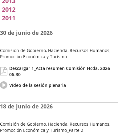
2013
2012
2011
30 de junio de 2026
Comisión de Gobierno, Hacienda, Recursos Humanos,
Promoción Económica y Turismo
Fecha
Actas/Acuerdos
Descargar 1_Acta resumen Comisión Hcda. 2026-
de
06-30
la
Sesión
Vídeo
Enlace
Vídeo de la sesión plenaria
del
a
pleno
una
aplicación
18 de junio de 2026
externa.
Comisión de Gobierno, Hacienda, Recursos Humanos,
Promoción Económica y Turismo_Parte 2
Fecha
Actas/Acuerdos