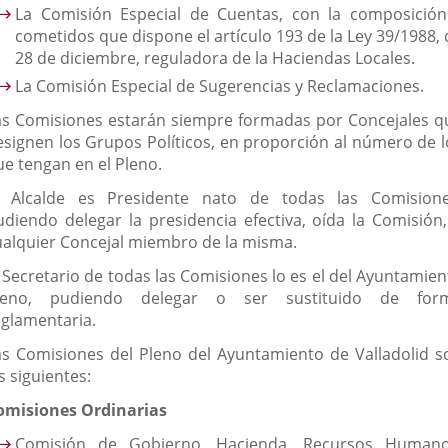
La Comisión Especial de Cuentas, con la composición
cometidos que dispone el artículo 193 de la Ley 39/1988, 
28 de diciembre, reguladora de la Haciendas Locales.
La Comisión Especial de Sugerencias y Reclamaciones.
as Comisiones estarán siempre formadas por Concejales q
esignen los Grupos Políticos, en proporción al número de l
ue tengan en el Pleno.
l Alcalde es Presidente nato de todas las Comisione
udiendo delegar la presidencia efectiva, oída la Comisión,
ualquier Concejal miembro de la misma.
l Secretario de todas las Comisiones lo es el del Ayuntamien
leno, pudiendo delegar o ser sustituido de for
eglamentaria.
as Comisiones del Pleno del Ayuntamiento de Valladolid s
s siguientes:
omisiones Ordinarias
Comisión de Gobierno, Hacienda, Recursos Humano