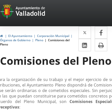
Portal
Saltar al contenido
Web
del
Twitter
Enlace
Fa
Enl
Ayuntamiento
Inicio
El Ayuntamiento
Corporación Municipal
a
a
Órganos de Gobierno
Pleno
Comisiones del
de
LinkedIn
Enlace
Im
Pleno
una
un
a
Valladolid
aplicació
apl
Comisiones del Pleno
una
externa.
ext
aplicaci
externa.
escripción
ara la organización de su trabajo y el mejor ejercicio de s
tribuciones, el Ayuntamiento Pleno dispondrá de Comision
ue serán ordinarias o de cometidos especiales. Sin perjuic
e las que puedan constituirse para cometidos concretos p
cuerdo del Pleno Municipal, son
Comisiones Especial
receptivas
: