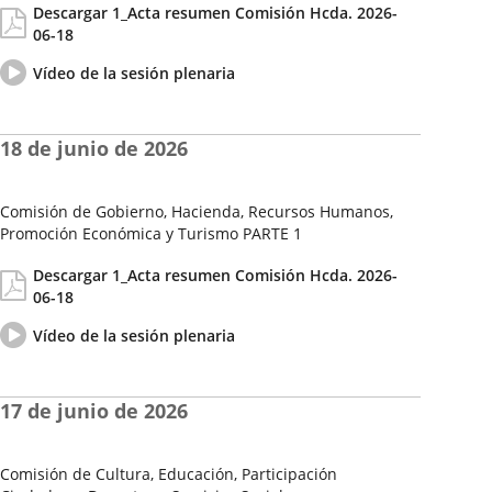
Descargar 1_Acta resumen Comisión Hcda. 2026-
de
06-18
la
Sesión
Vídeo
Enlace
Vídeo de la sesión plenaria
del
a
pleno
una
aplicación
18 de junio de 2026
externa.
Comisión de Gobierno, Hacienda, Recursos Humanos,
Promoción Económica y Turismo PARTE 1
Fecha
Actas/Acuerdos
Descargar 1_Acta resumen Comisión Hcda. 2026-
de
06-18
la
Sesión
Vídeo
Enlace
Vídeo de la sesión plenaria
del
a
pleno
una
aplicación
17 de junio de 2026
externa.
Comisión de Cultura, Educación, Participación