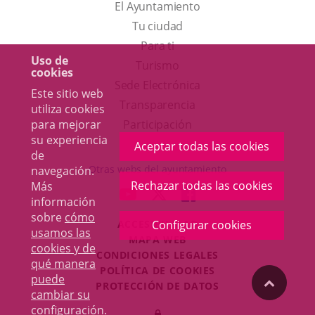
El Ayuntamiento
Tu ciudad
Para ti
Uso de
Este
Turismo
cookies
enlace
Enlace
Sede Electrónica
Este sitio web
se
a
Transparencia
utiliza cookies
abrirá
una
para mejorar
Participación
su experiencia
en
aplicación
Aceptar todas las cookies
de
una
externa.
Otras webs del ayuntamiento
navegación.
ventana
Rechazar todas las cookies
Más
aderSocial
ENLACE
ENLACE
ENLACE
información
nueva.
A
A
A
sobre
cómo
ACCESIBILIDAD
Configurar cookies
UNA
UNA
UNA
usamos las
MAPA WEB
APLICACIÓN
APLICACIÓN
APLICACIÓN
cookies y de
r
CONDICIONES LEGALES
EXTERNA.
EXTERNA.
EXTERNA.
qué manera
POLÍTICA DE COOKIES
puede
"Volver
PROTECCIÓN DE DATOS
cambiar su
Toggl
configuración
.
Iniciar
navig