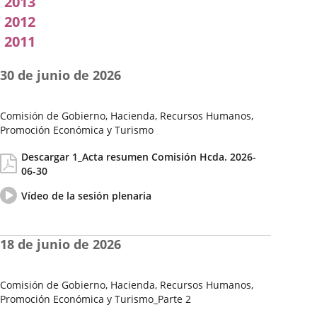
2013
2012
2011
30 de junio de 2026
Comisión de Gobierno, Hacienda, Recursos Humanos,
Promoción Económica y Turismo
Fecha
Actas/Acuerdos
Descargar 1_Acta resumen Comisión Hcda. 2026-
de
06-30
la
Sesión
Vídeo
Enlace
Vídeo de la sesión plenaria
del
a
pleno
una
aplicación
18 de junio de 2026
externa.
Comisión de Gobierno, Hacienda, Recursos Humanos,
Promoción Económica y Turismo_Parte 2
Fecha
Actas/Acuerdos