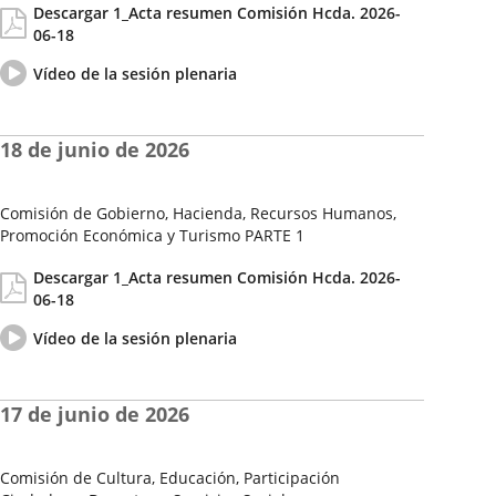
Descargar 1_Acta resumen Comisión Hcda. 2026-
de
06-18
la
Sesión
Vídeo
Enlace
Vídeo de la sesión plenaria
del
a
pleno
una
aplicación
18 de junio de 2026
externa.
Comisión de Gobierno, Hacienda, Recursos Humanos,
Promoción Económica y Turismo PARTE 1
Fecha
Actas/Acuerdos
Descargar 1_Acta resumen Comisión Hcda. 2026-
de
06-18
la
Sesión
Vídeo
Enlace
Vídeo de la sesión plenaria
del
a
pleno
una
aplicación
17 de junio de 2026
externa.
Comisión de Cultura, Educación, Participación