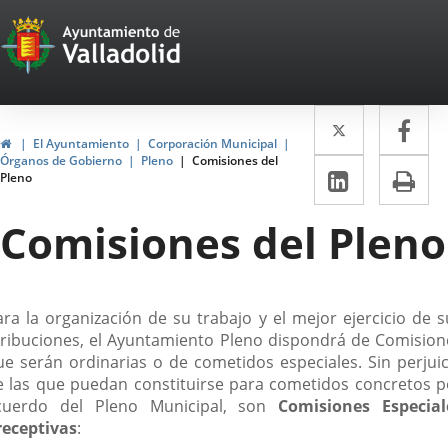
Portal
Saltar al contenido
Web
del
Twitter
Enlace
Fa
Enl
Ayuntamiento
Inicio
El Ayuntamiento
Corporación Municipal
a
a
Órganos de Gobierno
Pleno
Comisiones del
de
LinkedIn
Enlace
Im
Pleno
una
un
a
Valladolid
aplicació
apl
Comisiones del Pleno
una
externa.
ext
aplicaci
externa.
escripción
ara la organización de su trabajo y el mejor ejercicio de s
tribuciones, el Ayuntamiento Pleno dispondrá de Comision
ue serán ordinarias o de cometidos especiales. Sin perjuic
e las que puedan constituirse para cometidos concretos p
cuerdo del Pleno Municipal, son
Comisiones Especial
receptivas
: