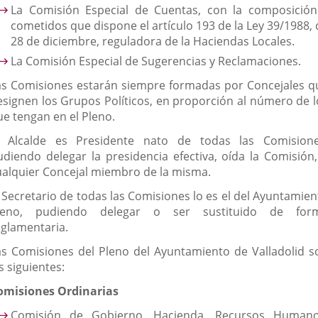
La Comisión Especial de Cuentas, con la composición
cometidos que dispone el artículo 193 de la Ley 39/1988, 
28 de diciembre, reguladora de la Haciendas Locales.
La Comisión Especial de Sugerencias y Reclamaciones.
as Comisiones estarán siempre formadas por Concejales q
esignen los Grupos Políticos, en proporción al número de l
ue tengan en el Pleno.
l Alcalde es Presidente nato de todas las Comisione
udiendo delegar la presidencia efectiva, oída la Comisión,
ualquier Concejal miembro de la misma.
l Secretario de todas las Comisiones lo es el del Ayuntamien
leno, pudiendo delegar o ser sustituido de for
eglamentaria.
as Comisiones del Pleno del Ayuntamiento de Valladolid s
s siguientes:
omisiones Ordinarias
Comisión de Gobierno, Hacienda, Recursos Humano