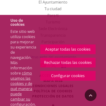
El Ayuntamiento
Tu ciudad
Para ti
Uso de
Este
Turismo
cookies
enlace
Enlace
Sede Electrónica
Este sitio web
se
a
Transparencia
utiliza cookies
abrirá
una
para mejorar
Participación
su experiencia
en
aplicación
Aceptar todas las cookies
de
una
externa.
Otras webs del ayuntamiento
navegación.
ventana
Rechazar todas las cookies
Más
aderSocial
ENLACE
ENLACE
ENLACE
información
nueva.
A
A
A
sobre
cómo
ACCESIBILIDAD
Configurar cookies
UNA
UNA
UNA
usamos las
MAPA WEB
APLICACIÓN
APLICACIÓN
APLICACIÓN
cookies y de
r
CONDICIONES LEGALES
EXTERNA.
EXTERNA.
EXTERNA.
qué manera
POLÍTICA DE COOKIES
puede
"Volver
PROTECCIÓN DE DATOS
cambiar su
Toggl
configuración
.
Iniciar
navig