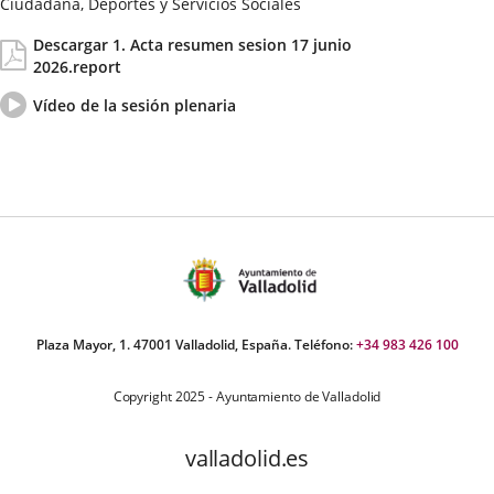
Ciudadana, Deportes y Servicios Sociales
Fecha
Actas/Acuerdos
Descargar 1. Acta resumen sesion 17 junio
de
2026.report
la
Sesión
Vídeo
Enlace
Vídeo de la sesión plenaria
del
a
pleno
una
aplicación
externa.
Plaza Mayor, 1. 47001 Valladolid, España. Teléfono:
+34 983 426 100
Copyright 2025 - Ayuntamiento de Valladolid
valladolid.es