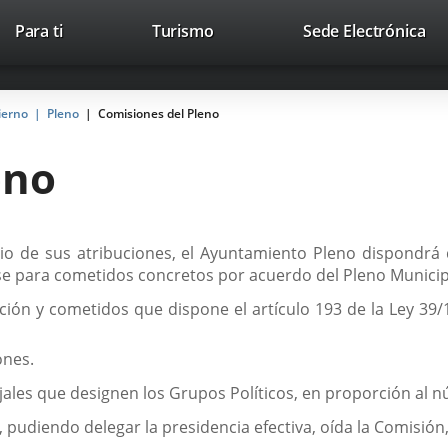
Este
En
Para ti
Turismo
Sede Electrónica
Accesibilidad
Trabaja con nosotros
Contac
enlace
a
se
un
abrirá
apl
ierno
Pleno
Comisiones del Pleno
en
ext
una
eno
ventana
nueva.
cicio de sus atribuciones, el Ayuntamiento Pleno dispondr
irse para cometidos concretos por acuerdo del Pleno Munici
ción y cometidos que dispone el artículo 193 de la Ley 39/
ones.
les que designen los Grupos Políticos, en proporción al n
, pudiendo delegar la presidencia efectiva, oída la Comisió