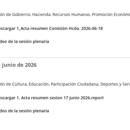
ón de Gobierno, Hacienda, Recursos Humanos, Promoción Económi
cuerdos
scargar 1_Acta resumen Comisión Hcda. 2026-06-18
Enlace
deo de la sesión plenaria
a
una
aplicación
 junio de 2026
externa.
ón de Cultura, Educación, Participación Ciudadana, Deportes y Serv
cuerdos
scargar 1. Acta resumen sesion 17 junio 2026.report
Enlace
deo de la sesión plenaria
a
una
aplicación