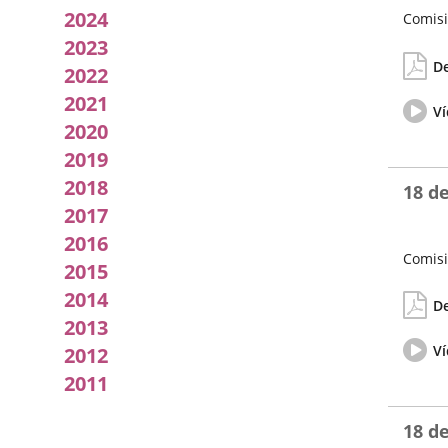
por
2024
Comisi
2023
Fecha
Actas/A
la
de
De
2022
la
Comisión
Sesión
2021
Vídeo
Ví
del
2020
pleno
2019
2018
18 de
2017
2016
Comisi
2015
Fecha
Actas/A
2014
de
De
la
2013
Sesión
Vídeo
Ví
2012
del
pleno
2011
18 de