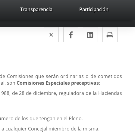
lace
Transparencia
Participación
avaHeaderSocial
Enlace
Enlace
Enlace
Buscar
to
Buscar
a
a
a
a
una
una
una
icación
Twitter
Enlace
Facebook
Enlace
LinkedIn
Enlace
Impri
aplicación
aplicación
aplicación
erna.
a
a
a
externa.
externa.
externa.
una
una
una
aplicación
aplicación
aplicación
externa.
externa.
externa.
á de Comisiones que serán ordinarias o de cometidos
pal, son
Comisiones Especiales preceptivas
:
1988, de 28 de diciembre, reguladora de la Haciendas
úmero de los que tengan en el Pleno.
n, a cualquier Concejal miembro de la misma.