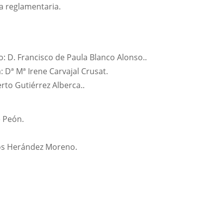
ma reglamentaria.
D. Francisco de Paula Blanco Alonso..
 Dª Mª Irene Carvajal Crusat.
to Gutiérrez Alberca..
e Peón.
rlos Herández Moreno.