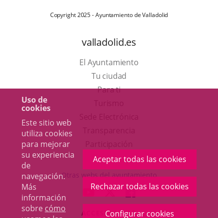
Copyright 2025 - Ayuntamiento de Valladolid
valladolid.es
El Ayuntamiento
Tu ciudad
Para ti
Uso de
Este
Turismo
cookies
enlace
Enlace
Sede Electrónica
Este sitio web
se
a
Transparencia
utiliza cookies
abrirá
una
Participación
para mejorar
su experiencia
en
aplicación
Aceptar todas las cookies
de
una
externa.
Otras webs del ayuntamiento
navegación.
ventana
Rechazar todas las cookies
Más
aderSocial
ENLACE
ENLACE
ENLACE
información
nueva.
A
A
A
sobre
cómo
ACCESIBILIDAD
Configurar cookies
UNA
UNA
UNA