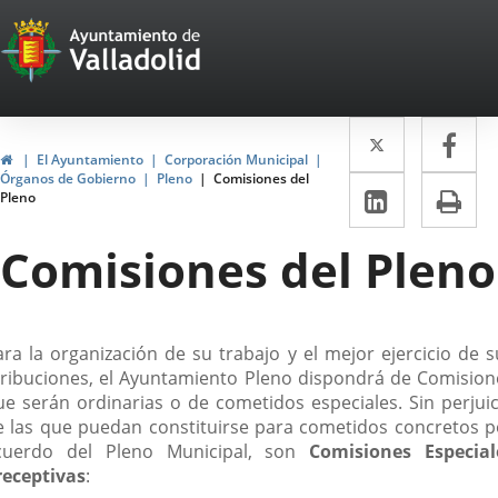
Portal
Saltar al contenido
Web
del
Twitter
Enlace
Fa
Enl
Ayuntamiento
Inicio
El Ayuntamiento
Corporación Municipal
a
a
Órganos de Gobierno
Pleno
Comisiones del
de
LinkedIn
Enlace
Im
Pleno
una
un
a
Valladolid
aplicació
apl
Comisiones del Pleno
una
externa.
ext
aplicaci
externa.
escripción
ara la organización de su trabajo y el mejor ejercicio de s
tribuciones, el Ayuntamiento Pleno dispondrá de Comision
ue serán ordinarias o de cometidos especiales. Sin perjuic
e las que puedan constituirse para cometidos concretos p
cuerdo del Pleno Municipal, son
Comisiones Especial
receptivas
: