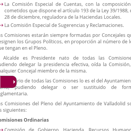
La Comisión Especial de Cuentas, con la composición
cometidos que dispone el artículo 193 de la Ley 39/1988, 
28 de diciembre, reguladora de la Haciendas Locales.
La Comisión Especial de Sugerencias y Reclamaciones.
as Comisiones estarán siempre formadas por Concejales q
esignen los Grupos Políticos, en proporción al número de l
ue tengan en el Pleno.
l Alcalde es Presidente nato de todas las Comisione
udiendo delegar la presidencia efectiva, oída la Comisión,
ualquier Concejal miembro de la misma.
l Secretario de todas las Comisiones lo es el del Ayuntamien
leno, pudiendo delegar o ser sustituido de for
eglamentaria.
as Comisiones del Pleno del Ayuntamiento de Valladolid s
s siguientes:
omisiones Ordinarias
Comisión de Gobierno, Hacienda, Recursos Humano