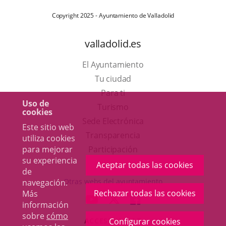
Copyright 2025 - Ayuntamiento de Valladolid
valladolid.es
El Ayuntamiento
Tu ciudad
Para ti
Uso de
Este
Turismo
cookies
enlace
Enlace
Sede Electrónica
Este sitio web
se
a
Transparencia
utiliza cookies
abrirá
una
Participación
para mejorar
su experiencia
en
aplicación
Aceptar todas las cookies
de
una
externa.
Otras webs del ayuntamiento
navegación.
ventana
Rechazar todas las cookies
Más
aderSocial
ENLACE
ENLACE
ENLACE
información
nueva.
A
A
A
sobre
cómo
ACCESIBILIDAD
Configurar cookies
UNA
UNA
UNA