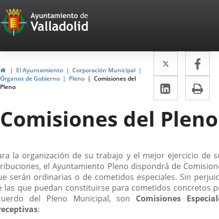
Portal
Saltar al contenido
Web
del
Twitter
Enlace
Fa
Enl
Ayuntamiento
Inicio
El Ayuntamiento
Corporación Municipal
a
a
Órganos de Gobierno
Pleno
Comisiones del
de
LinkedIn
Enlace
Im
Pleno
una
un
a
Valladolid
aplicació
apl
Comisiones del Pleno
una
externa.
ext
aplicaci
externa.
escripción
ara la organización de su trabajo y el mejor ejercicio de s
tribuciones, el Ayuntamiento Pleno dispondrá de Comision
ue serán ordinarias o de cometidos especiales. Sin perjuic
e las que puedan constituirse para cometidos concretos p
cuerdo del Pleno Municipal, son
Comisiones Especial
receptivas
: