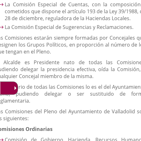
La Comisión Especial de Cuentas, con la composición
cometidos que dispone el artículo 193 de la Ley 39/1988, 
28 de diciembre, reguladora de la Haciendas Locales.
La Comisión Especial de Sugerencias y Reclamaciones.
as Comisiones estarán siempre formadas por Concejales q
esignen los Grupos Políticos, en proporción al número de l
ue tengan en el Pleno.
l Alcalde es Presidente nato de todas las Comisione
udiendo delegar la presidencia efectiva, oída la Comisión,
ualquier Concejal miembro de la misma.
l Secretario de todas las Comisiones lo es el del Ayuntamien
leno, pudiendo delegar o ser sustituido de for
eglamentaria.
as Comisiones del Pleno del Ayuntamiento de Valladolid s
s siguientes:
omisiones Ordinarias
Comisión de Gobierno, Hacienda, Recursos Humano