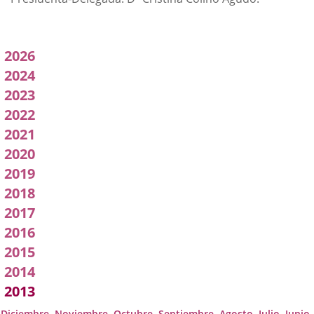
Acuerdos
2026
adoptados
2024
2023
por
2022
a
2021
Comisión
2020
2019
2018
2017
2016
2015
2014
2013
Diciembre
Noviembre
Octubre
Septiembre
Agosto
Julio
Junio