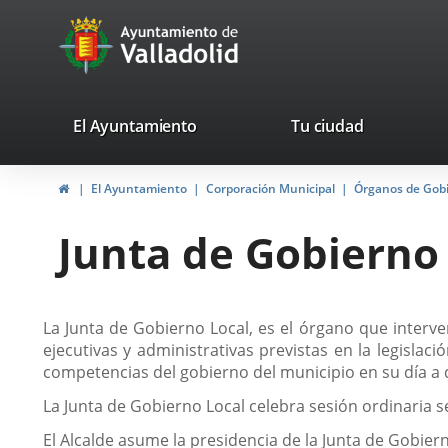
Portal
Saltar al contenido
avaTop
Web
del
Ayuntamiento
valladolid.es
El Ayuntamiento
Tu ciudad
de
Inicio
El Ayuntamiento
Corporación Municipal
Órganos de Gob
Valladolid
Junta de Gobierno
Descripción
La Junta de Gobierno Local, es el órgano que interven
ejecutivas y administrativas previstas en la legisla
competencias del gobierno del municipio en su día a 
La Junta de Gobierno Local celebra sesión ordinaria
El Alcalde asume la presidencia de la Junta de Gobi