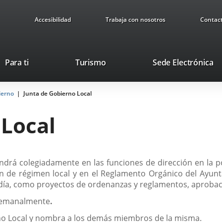
Accesibilidad
Trabaja con nosotros
Contac
Este
En
Para ti
Turismo
Sede Electrónica
enlace
a
se
u
ierno
Junta de Gobierno Local
abrirá
ap
en
ex
 Local
una
ventana
nueva.
drá colegiadamente en las funciones de dirección en la pol
ción de régimen local y en el Reglamento Orgánico del Ayunt
día, como proyectos de ordenanzas y reglamentos, aprobaci
 semanalmente
.
erno Local y nombra a los demás miembros de la misma.