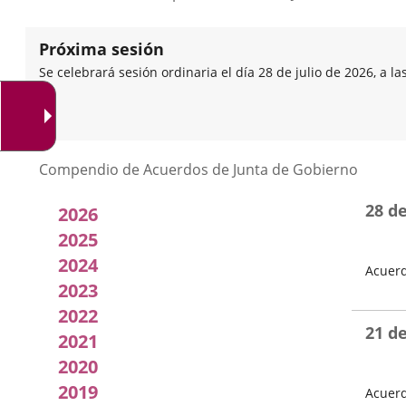
Próxima sesión
Se celebrará sesión ordinaria el día 28 de julio de 2026, a la
Listado
Compendio de Acuerdos de Junta de Gobierno
de
28 d
2026
Acuerdos
2025
2024
Acuerd
de
2023
Fecha
Junta
del
2022
Pleno
21 d
2021
de
2020
Gobierno
2019
Acuerd