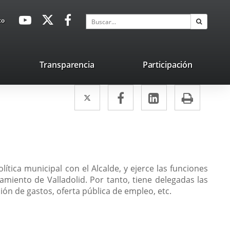
avaHeaderSocial
Enlace
Enlace
Enlace
Buscar
to
Buscar
a
a
a
una
una
una
aplicación
aplicación
aplicación
lace
Transparencia
Participación
externa.
externa.
externa.
na
Twitter
Enlace
Facebook
Enlace
LinkedIn
Enlace
Impri
licación
a
a
a
terna.
una
una
una
aplicación
aplicación
aplicación
externa.
externa.
externa.
ítica municipal con el Alcalde, y ejerce las funciones
amiento de Valladolid. Por tanto, tiene delegadas las
ón de gastos, oferta pública de empleo, etc.