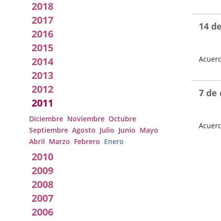
2018
Local
Fecha
del
2017
Pleno
14 d
2016
2015
Acuerd
2014
Fecha
2013
del
2012
Pleno
7 de
2011
Diciembre
Noviembre
Octubre
Acuerd
Septiembre
Agosto
Julio
Junio
Mayo
Fecha
Abril
Marzo
Febrero
Enero
del
2010
Pleno
2009
2008
2007
2006