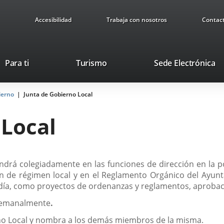
Accesibilidad
Trabaja con nosotros
Contac
Este
En
Para ti
Turismo
Sede Electrónica
enlace
a
se
u
ierno
Junta de Gobierno Local
abrirá
ap
en
ex
 Local
una
ventana
nueva.
drá colegiadamente en las funciones de dirección en la pol
ción de régimen local y en el Reglamento Orgánico del Ayunt
día, como proyectos de ordenanzas y reglamentos, aprobaci
 semanalmente
.
erno Local y nombra a los demás miembros de la misma.