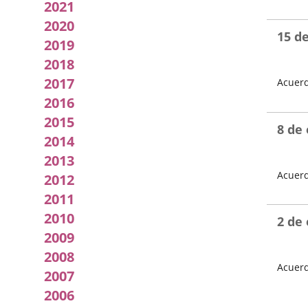
2021
Local
Fecha
de
2020
la
15 d
2019
Sesión
2018
2017
Acuerd
2016
Fecha
de
2015
la
8 de
Sesión
2014
2013
Acuerd
2012
Fecha
2011
de
2010
la
2 de
Sesión
2009
2008
Acuerd
2007
Fecha
2006
de