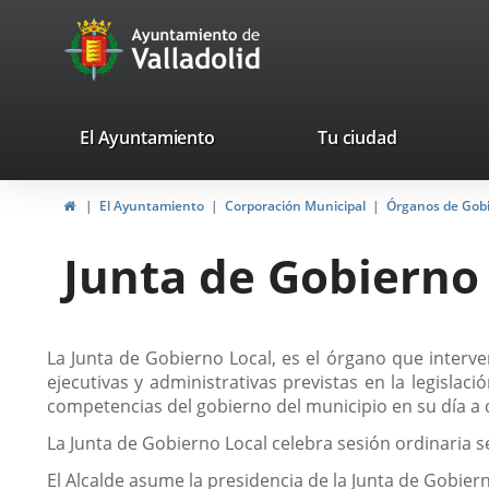
Portal
Saltar al contenido
avaTop
Web
del
Ayuntamiento
valladolid.es
El Ayuntamiento
Tu ciudad
de
Inicio
El Ayuntamiento
Corporación Municipal
Órganos de Gob
Valladolid
Junta de Gobierno
Descripción
La Junta de Gobierno Local, es el órgano que interven
ejecutivas y administrativas previstas en la legisla
competencias del gobierno del municipio en su día a 
La Junta de Gobierno Local celebra sesión ordinaria
El Alcalde asume la presidencia de la Junta de Gobi