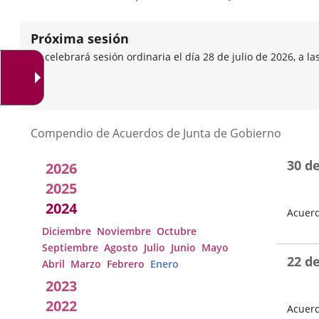
Próxima sesión
Se celebrará sesión ordinaria el día 28 de julio de 2026, a la
Listado
Compendio de Acuerdos de Junta de Gobierno
de
30 d
2026
Acuerdos
2025
2024
Acuerd
de
Diciembre
Noviembre
Octubre
Fecha
Junta
de
Septiembre
Agosto
Julio
Junio
Mayo
la
22 d
Abril
Marzo
Febrero
Enero
Sesión
de
2023
Gobierno
2022
Acuerd