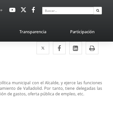
avaHeaderSocial
Enlace
Enlace
Enlace
Buscar
to
Buscar
a
a
a
una
una
una
aplicación
aplicación
aplicación
lace
Transparencia
Participación
externa.
externa.
externa.
na
Twitter
Enlace
Facebook
Enlace
LinkedIn
Enlace
Impri
licación
a
a
a
terna.
una
una
una
aplicación
aplicación
aplicación
externa.
externa.
externa.
ítica municipal con el Alcalde, y ejerce las funciones
amiento de Valladolid. Por tanto, tiene delegadas las
ón de gastos, oferta pública de empleo, etc.