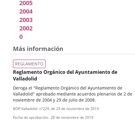
la
2005
Sesión
2004
2003
2002
0
Más información
REGLAMENTO
Reglamento Orgánico del Ayuntamiento de
Valladolid
Deroga el "Reglamento Orgánico del Ayuntamiento de
Valladolid" aprobado mediante acuerdos plenarios de 2 de
noviembre de 2004 y 29 de julio de 2008.
Tipo
Referencia
BOP Valladolid
nº
229
, de 29 de noviembre de 2019
boletin
de
Fecha de aprobación
28 de noviembre de 2019
normativa