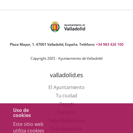
Pleno
Plaza Mayor, 1. 47001 Valladolid, España. Teléfono:
+34 983 426 100
Copyright 2025 - Ayuntamiento de Valladolid
valladolid.es
El Ayuntamiento
Tu ciudad
Para ti
Uso de
Este
Turismo
cookies
enlace
Enlace
Sede Electrónica
Este sitio web
se
a
Transparencia
utiliza cookies