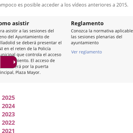
a
ampoco es posible acceder a los vídeos anteriores a 2015.
una
aplicación
externa.
omo asistir
Reglamento
ra asistir a las sesiones del
Conozca la normativa aplicable
eno del Ayuntamiento de
las sesiones plenarias del
lladolid se deberá presentar el
ayuntamiento
I en el reten de la Policía
Ver reglamento
nicipal que controla el acceso
 Ayuntamiento. El acceso de
trada será por la puerta
incipal, Plaza Mayor.
Acuerdos
2025
adoptados
2024
2023
por
2022
l
2021