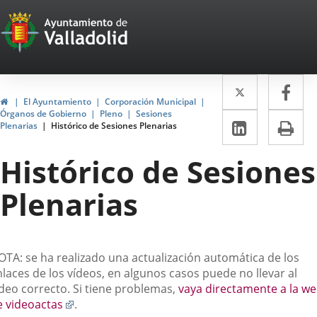
Portal
Saltar al contenido
Web
del
Twitter
Enlace
Fa
Enl
Ayuntamiento
Inicio
El Ayuntamiento
Corporación Municipal
a
a
Órganos de Gobierno
Pleno
Sesiones
de
LinkedIn
Enlace
Im
Plenarias
Histórico de Sesiones Plenarias
una
un
a
Valladolid
aplicació
apl
Histórico de Sesiones
una
externa.
ext
aplicaci
Plenarias
externa.
escripción
OTA: se ha realizado una actualización automática de los
laces de los vídeos, en algunos casos puede no llevar al
ídeo correcto. Si tiene problemas,
vaya directamente a la w
Enlace
e videoactas
.