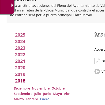
Para asistir a las sesiones del Pleno del Ayuntamiento de Va
DNI en el reten de la Policía Municipal que controla el acce
de entrada será por la puerta principal, Plaza Mayor.
Acuerdos
9 de
2025
Sesión
adoptados
2024
2023
por
Acuerd
2022
Fecha
Orden
el
2021
de
del
De
la
día
pleno
2020
Sesión
Vídeo
Ví
2019
del
pleno
2018
Diciembre
Noviembre
Octubre
Septiembre
Julio
Junio
Mayo
Abril
Marzo
Febrero
Enero