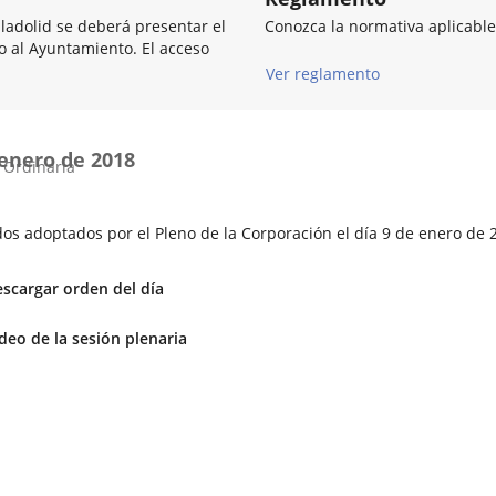
lladolid se deberá presentar el
Conozca la normativa aplicable
so al Ayuntamiento. El acceso
Ver reglamento
 enero de 2018
 Ordinaria
os adoptados por el Pleno de la Corporación el día 9 de enero de 
scargar orden del día
Enlace
deo de la sesión plenaria
a
una
aplicación
externa.