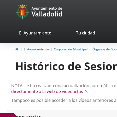
Portal
Saltar al contenido
avaTop
Web
del
Ayuntamiento
valladolid.es
El Ayuntamiento
Tu ciudad
de
Inicio
El Ayuntamiento
Corporación Municipal
Órganos de Gob
Valladolid
Histórico de Sesio
Descripción
NOTA: se ha realizado una actualización automática de
Enlace
directamente a la web de videoactas
.
a
Tampoco es posible acceder a los vídeos anteriores a
una
aplicación
externa.
Como asistir