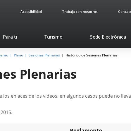
Accesibilidad
Trabaja con nosotros
Contac
Este
En
Para ti
Turismo
Sede Electrónica
enlace
a
se
u
ierno
Pleno
Sesiones Plenarias
abrirá
Histórico de Sesiones Plenarias
ap
en
ex
nes Plenarias
una
ventana
nueva.
 los enlaces de los vídeos, en algunos casos puede no lleva
 2015.
Reglamento