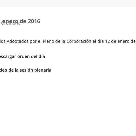
e enero de 2016
 Ordinaria
os Adoptados por el Pleno de la Corporación el día 12 de enero de
scargar orden del día
Enlace
deo de la sesión plenaria
a
una
aplicación
externa.