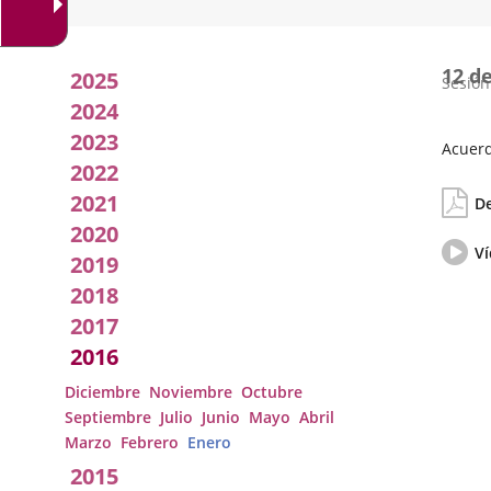
Acuerdos
12 d
2025
Sesión
adoptados
2024
2023
por
Acuerd
2022
Fecha
Orden
el
2021
de
del
De
la
día
pleno
2020
Sesión
Vídeo
Ví
2019
del
pleno
2018
2017
2016
Diciembre
Noviembre
Octubre
Septiembre
Julio
Junio
Mayo
Abril
Marzo
Febrero
Enero
2015