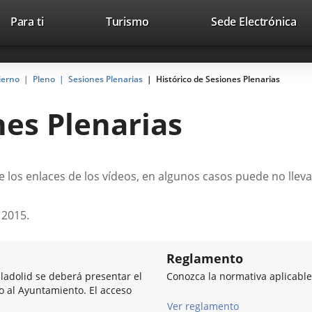
Este
En
Para ti
Turismo
Sede Electrónica
Accesibilidad
Trabaja con nosotros
Contac
enlace
a
se
un
abrirá
apl
ierno
Pleno
Sesiones Plenarias
Histórico de Sesiones Plenarias
en
ext
una
nes Plenarias
ventana
nueva.
 los enlaces de los vídeos, en algunos casos puede no lleva
 2015.
Reglamento
lladolid se deberá presentar el
Conozca la normativa aplicable
so al Ayuntamiento. El acceso
Ver reglamento